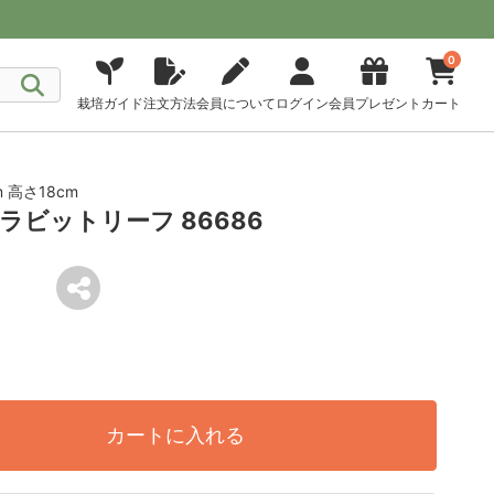
0
栽培ガイド
注文方法
会員について
ログイン
会員プレゼント
カート
 高さ18cm
ビットリーフ 86686
カートに入れる