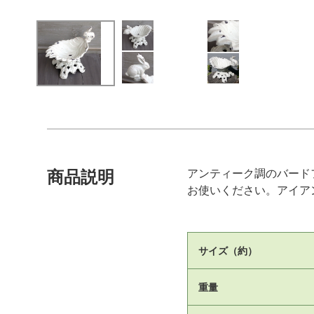
アンティーク調のバード
商品説明
お使いください。アイア
サイズ（約）
重量