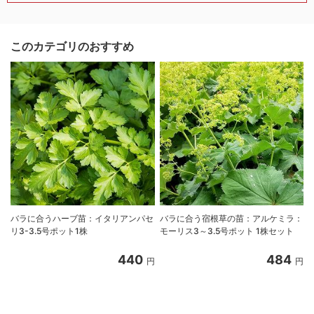
このカテゴリのおすすめ
バラに合うハーブ苗：イタリアンパセ
バラに合う宿根草の苗：アルケミラ：
リ3-3.5号ポット1株
モーリス3～3.5号ポット 1株セット
440
484
円
円