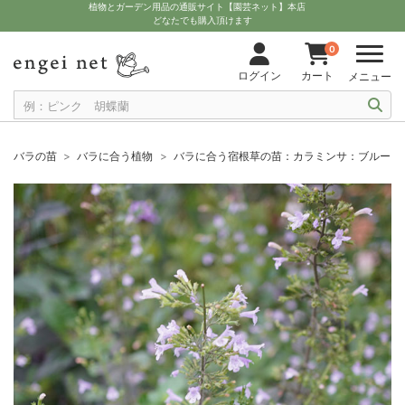
植物とガーデン用品の通販サイト【園芸ネット】本店
どなたでも購入頂けます
0
ログイン
カート
メニュー
バラの苗
バラに合う植物
バラに合う宿根草の苗：カラミンサ：ブルークラウ