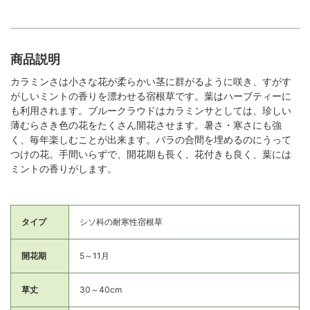
商品説明
カラミンさは小さな花が柔らかい茎に群がるように咲き、すがす
がしいミントの香りを漂わせる宿根草です。葉はハーブティーに
も利用されます。ブルークラウドはカラミンサとしては、珍しい
薄むらさき色の花をたくさん開花させます。暑さ・寒さにも強
く、毎年楽しむことが出来ます。バラの合間を埋めるのにうって
つけの花。手間いらずで、開花期も長く、花付きも良く、葉には
ミントの香りがします。
タイプ
シソ科の耐寒性宿根草
開花期
5～11月
草丈
30～40cm