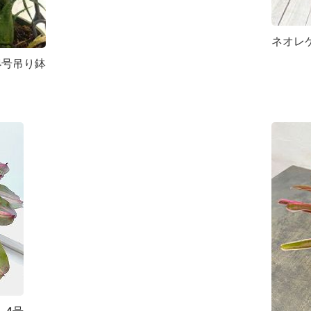
ネオレ
4号吊り鉢
 4号