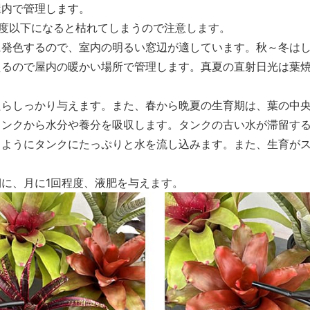
屋内で管理します。
5度以下になると枯れてしまうので注意します。
に発色するので、室内の明るい窓辺が適しています。秋～冬は
えるので屋内の暖かい場所で管理します。真夏の直射日光は葉
たらしっかり与えます。また、春から晩夏の生育期は、葉の中
タンクから水分や養分を吸収します。タンクの古い水が滞留す
るようにタンクにたっぷりと水を流し込みます。また、生育が
。
に、月に1回程度、液肥を与えます。