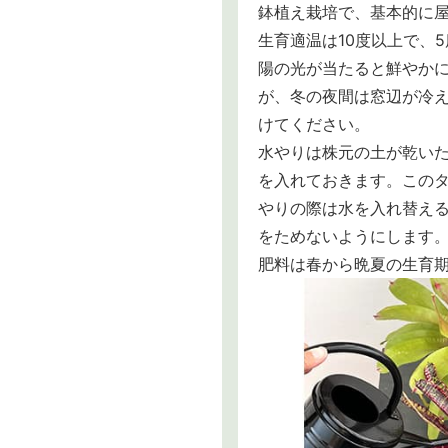
鉢植え栽培で、基本的に
生育適温は10度以上で、
陽の光が当たると鮮やか
が、冬の夜間は窓辺が冷
けてください。
水やりは株元の土が乾い
を入れておきます。この
やりの際は水を入れ替え
をためないようにします
肥料は春から晩夏の生育期