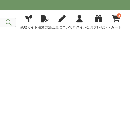
0
栽培ガイド
注文方法
会員について
ログイン
会員プレゼント
カート