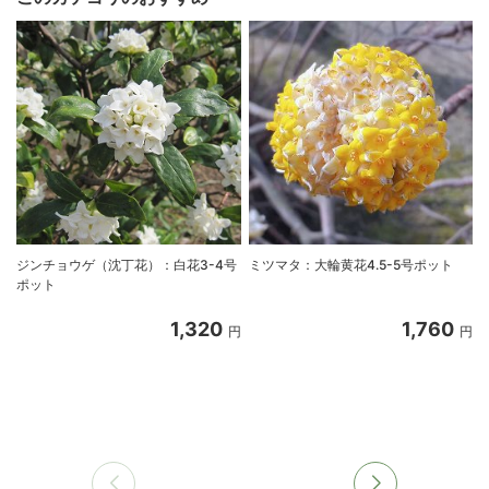
ジンチョウゲ（沈丁花）：白花3-4号
ミツマタ：大輪黄花4.5-5号ポット
ポット
1,320
1,760
円
円