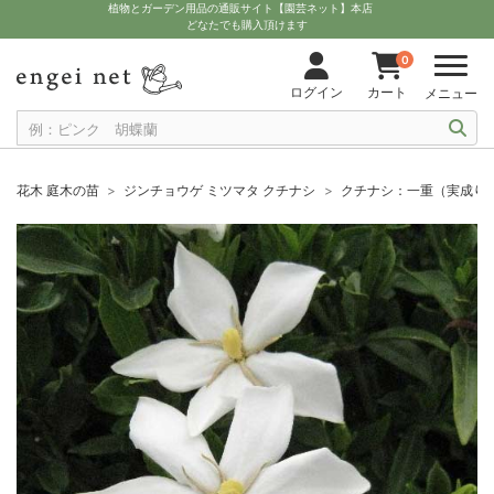
植物とガーデン用品の通販サイト【園芸ネット】本店
どなたでも購入頂けます
0
ログイン
カート
メニュー
花木 庭木の苗
ジンチョウゲ ミツマタ クチナシ
クチナシ：一重（実成り