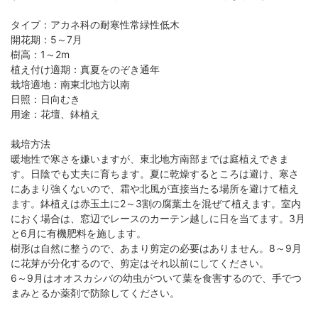
タイプ：アカネ科の耐寒性常緑性低木
開花期：5～7月
樹高：1～2m
植え付け適期：真夏をのぞき通年
栽培適地：南東北地方以南
日照：日向むき
用途：花壇、鉢植え
栽培方法
暖地性で寒さを嫌いますが、東北地方南部までは庭植えできま
す。日陰でも丈夫に育ちます。夏に乾燥するところは避け、寒さ
にあまり強くないので、霜や北風が直接当たる場所を避けて植え
ます。鉢植えは赤玉土に2～3割の腐葉土を混ぜて植えます。室内
におく場合は、窓辺でレースのカーテン越しに日を当てます。3月
と6月に有機肥料を施します。
樹形は自然に整うので、あまり剪定の必要はありません。8～9月
に花芽が分化するので、剪定はそれ以前にしてください。
6～9月はオオスカシバの幼虫がついて葉を食害するので、手でつ
まみとるか薬剤で防除してください。