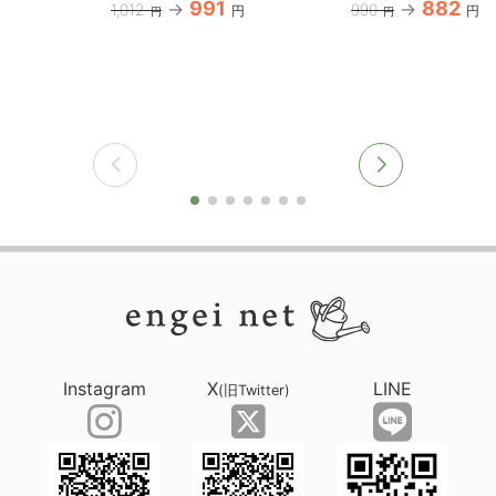
991
882
1,012
990
円
円
円
円
Instagram
X
LINE
(旧Twitter)