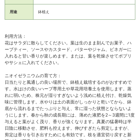
用途
鉢植え
利用方法：
花はサラダに散らしてください。葉は生のまま刻んでお菓子、ハ
ーブティー、ソースやカスタード、バターやジャム、ビネガーに
入れると甘い香りが楽しめます。または、葉を乾燥させてポプリ
やサシェに入れてください。
ニオイゼラニウムの育て方：
日当たりと風通しの良い場所で、鉢植え栽培するのがおすすめで
す。水はけの良いハーブ専用土や草花用培養土を使用します。蒸
れに弱いため、株元が湿りすぎないよう浅めに植え付け、乾燥気
味に管理します。水やりは土の表面がしっかりと乾いてから、鉢
底から流れるまでたっぷりと与え、常に湿った状態とならないよ
うにします。春から秋の成長期には、薄めた液肥を2～3週間に1度
与えると葉がよく茂り、香りが強くなります。真夏の猛暑時は半
日陰に移動させ、肥料も控えます。伸びすぎたら剪定しますが、
剪定は香りを引き出すためにも有効です。枝を適宜切り戻すと新