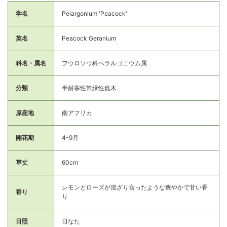
学名
Pelargonium 'Peacock'
英名
Peacock Geranium
科名・属名
フウロソウ科ペラルゴニウム属
分類
半耐寒性常緑性低木
原産地
南アフリカ
開花期
4-9月
草丈
60cm
レモンとローズが混ざり合ったような爽やかで甘い香
香り
り
日照
日なた