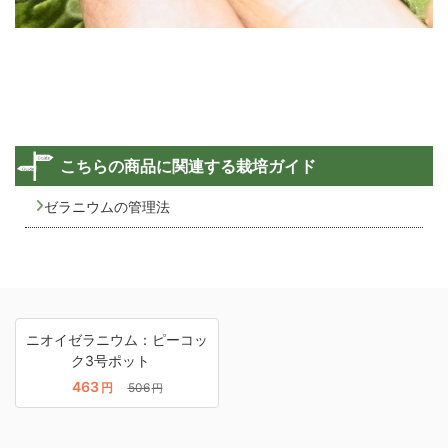
こちらの商品に関連する栽培ガイド
ゼラニウムの管理法
ニオイゼラニウム：ピーコッ
ク3号ポット
463
円
506
円