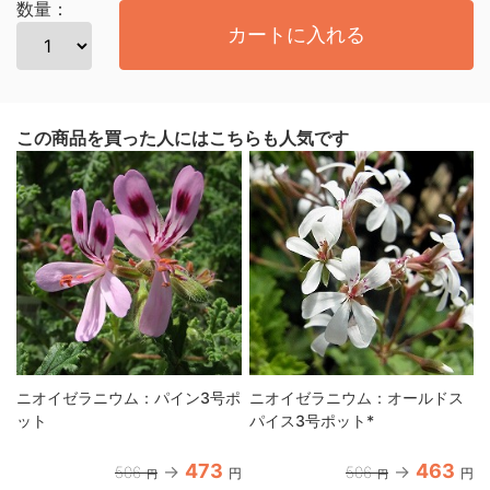
数量：
カートに入れる
この商品を買った人にはこちらも人気です
ニオイゼラニウム：パイン3号ポ
ニオイゼラニウム：オールドス
ット
パイス3号ポット*
473
463
506
506
円
円
円
円