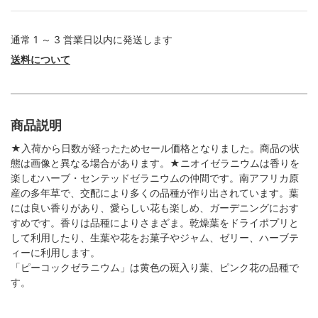
通常 1 ～ 3 営業日以内に発送します
送料について
商品説明
★入荷から日数が経ったためセール価格となりました。商品の状
態は画像と異なる場合があります。★ニオイゼラニウムは香りを
楽しむハーブ・センテッドゼラニウムの仲間です。南アフリカ原
産の多年草で、交配により多くの品種が作り出されています。葉
には良い香りがあり、愛らしい花も楽しめ、ガーデニングにおす
すめです。香りは品種によりさまざま。乾燥葉をドライポプリと
して利用したり、生葉や花をお菓子やジャム、ゼリー、ハーブテ
ィーに利用します。
「ピーコックゼラニウム」は黄色の斑入り葉、ピンク花の品種で
す。