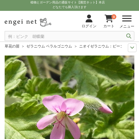
植物とガーデン用品の通販サイト【園芸ネット】本店
どなたでも購入頂けます
0
ログイン
カート
メニュー
草花の苗
ゼラニウム ペラルゴニウム
ニオイゼラニウム：ピーコック3号ポ
セール
草花 ハーブ・野菜苗
ニオイゼラニウム：ピーコック3号ポット 2