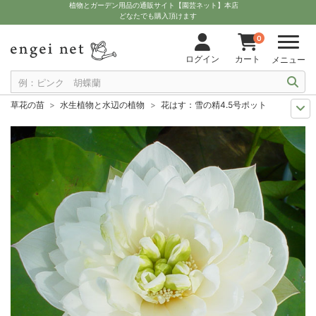
植物とガーデン用品の通販サイト【園芸ネット】本店
どなたでも購入頂けます
0
ログイン
カート
メニュー
草花の苗
水生植物と水辺の植物
花はす：雪の精4.5号ポット
季節の特集
初夏から初秋に楽しむ和の花
花はす：雪の精4.5号ポット
夏の園芸
涼を呼ぶ葉物と和の花
花はす：雪の精4.5号ポット
夏の園芸
水をいかしたガーデン
花はす：雪の精4.5号ポット