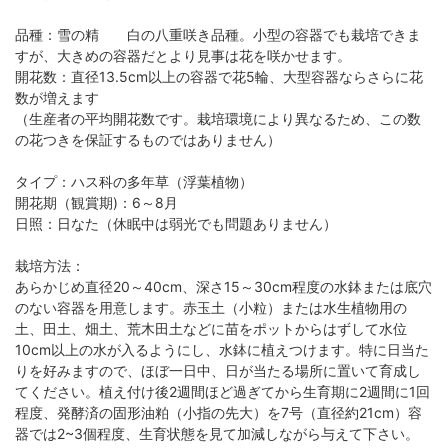
品種：雪の精 白の八重咲き品種。小型の容器でも栽培できま
すが、大きめの容器だとより見事は花を咲かせます。
開花数：直径13.5cm以上の容器で花5輪、大型容器ならさらに花
数が増えます
（生産者の平均開花数です。栽培環境により異なるため、この数
の花つきを保証するものではありません）
タイプ：ハス科の多年草（浮葉植物）
開花期（観賞期)：6～8月
日照：日なた（休眠中は弱光でも問題ありません）
栽培方法：
あらかじめ直径20～40cm、深さ15～30cm程度の水鉢または底穴
のない容器を用意します。赤玉土（小粒）または水生植物用の
土、田土、畑土、荒木田土などに苗をポットからはずして水位
10cm以上の水が入るようにし、水鉢に植えつけます。特に日当た
りを好みますので、ほぼ一日中、日が当たる場所に置いて育成し
てください。植え付け後2週間ほど過ぎてから生育期に2週間に1回
程度、発酵済の固形油粕（小指の先大）を7号（直径約21cm）容
器では2~3個程度、生育状態を見て加減しながら与えて下さい。