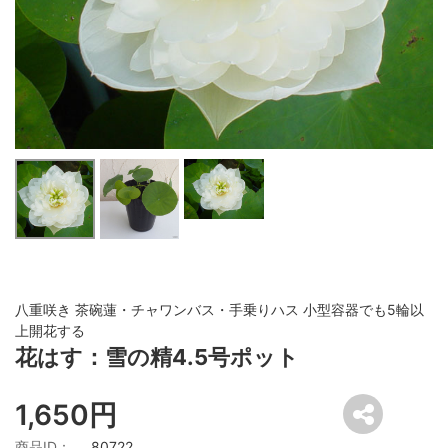
八重咲き 茶碗蓮・チャワンバス・手乗りハス 小型容器でも5輪以
上開花する
花はす：雪の精4.5号ポット
1,650円
商品ID：
80722