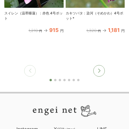
スイレン（温帯睡蓮）：赤色 4号ポッ
カキツバタ：染河（そめかわ）4号ポ
ト
ット*
915
1,181
1,210
1,320
円
円
円
円