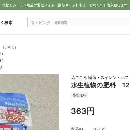
植物とガーデン用品の通販サイト【園芸ネット】本店
どなたでも購入頂けます
しく検索
（6-4-3）
3）
3）
3）
花ごころ 睡蓮・スイレン・ハス
水生植物の肥料 12
小型送料
363円
商品ID：
28965