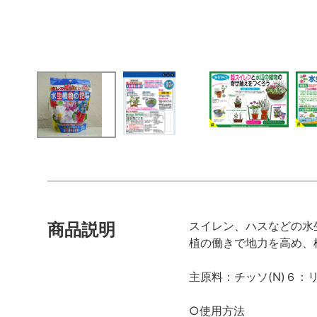
スイレン、ハスなどの水
商品説明
植の働きで地力を高め、
主原料：チッソ(N)６：リ
○使用方法