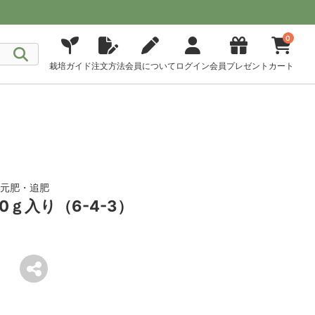
0
栽培ガイド
注文方法
会員について
ログイン
会員プレゼント
カート
 元肥・追肥
0ｇ入り（6-4-3）