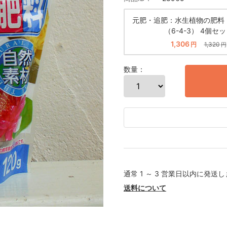
元肥・追肥：水生植物の肥料 
（6-4-3） 4個セ
1,306
円
1,320
円
数量：
通常 1 ～ 3 営業日以内に発送
送料について