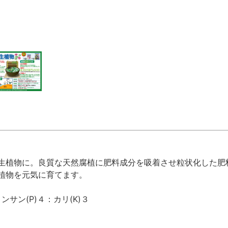
生植物に。良質な天然腐植に肥料成分を吸着させ粒状化した肥
植物を元気に育てます。
ンサン(P)４：カリ(K)３