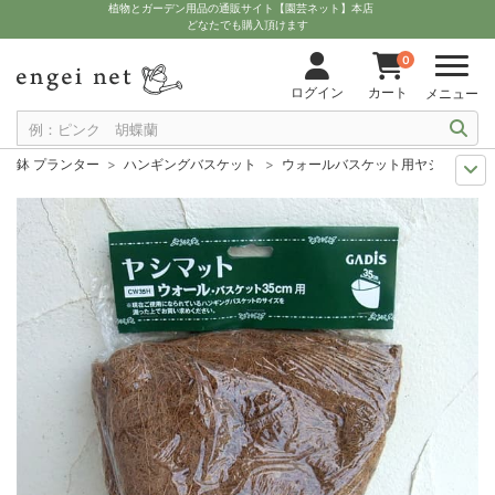
植物とガーデン用品の通販サイト【園芸ネット】本店
どなたでも購入頂けます
0
ログイン
カート
メニュー
鉢 プランター
ハンギングバスケット
ウォールバスケット用ヤシマット幅3
11月中下旬予約
グッズ・資材
ウォールバスケット用ヤシマット幅35cm
12月上中旬予約
グッズ・資材
ウォールバスケット用ヤシマット幅35cm
10月中下旬予約
グッズ・資材
ウォールバスケット用ヤシマット幅35cm