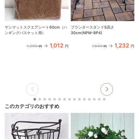
ヤシマットスクエアシート60cm（ハ
プランタースタンドS高さ
ンギングバスケット用）
30cm(NPM-BP4)
B
1,012
1,232
1,265
1,540
円
円
円
円
このカテゴリのおすすめ