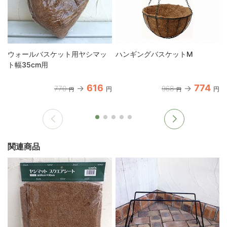
ウォールバスケット用ヤシマッ
ハンギングバスケットM
ト幅35cm用
616
774
770
968
円
円
円
円
関連商品