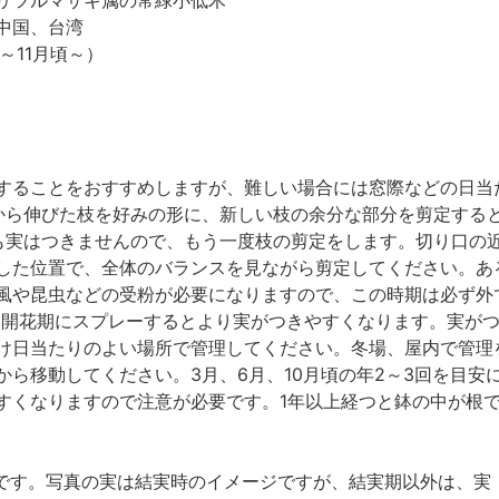
ハリツルマサキ属の常緑小低木
中国、台湾
～11月頃～）
することをおすすめしますが、難しい場合には窓際などの日当
から伸びた枝を好みの形に、新しい枝の余分な部分を剪定する
も実はつきませんので、もう一度枝の剪定をします。切り口の
した位置で、全体のバランスを見ながら剪定してください。ある
風や昆虫などの受粉が必要になりますので、この時期は必ず外
を開花期にスプレーするとより実がつきやすくなります。実がつ
け日当たりのよい場所で管理してください。冬場、屋内で管理
から移動してください。3月、6月、10月頃の年2～3回を目
すくなりますので注意が必要です。1年以上経つと鉢の中が根
鉢植えです。写真の実は結実時のイメージですが、結実期以外は、