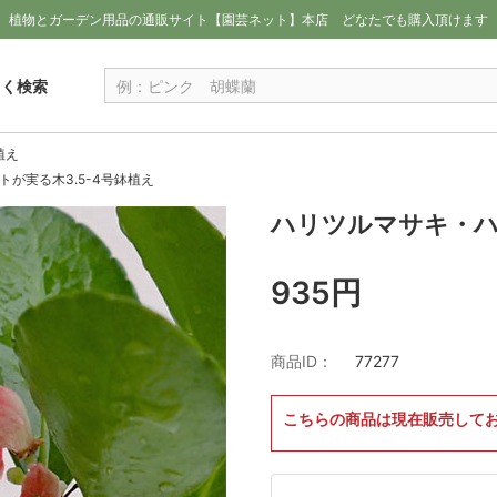
植物とガーデン用品の通販サイト【園芸ネット】本店
どなたでも購入頂けます
しく検索
植え
が実る木3.5-4号鉢植え
ハリツルマサキ・ハ
935円
商品ID：
77277
こちらの商品は現在販売して