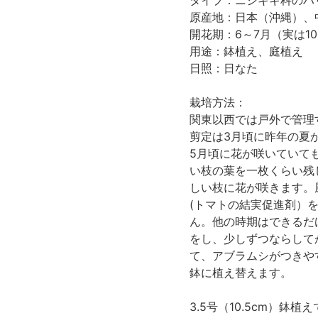
タイプ：ニシキギ科の
原産地：日本（沖縄）、
開花期：6～7月（実は10
用途：鉢植え、庭植え
日照：日なた
栽培方法：
関東以西では戸外で管理
剪定は3月頃に昨年の夏
5月頃に花が咲いていて
い枝の葉を一枚くらい残
しい枝に花が咲きます。
(トマトの結実促進剤）
ん。他の時期はできるだ
をし、少しずつならして
て、アブラムシがつきや
鉢に植え替えます。
3.5号（10.5cm）