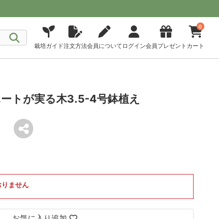
0
栽培ガイド
注文方法
会員について
ログイン
会員プレゼント
カート
ートが実る木3.5-4号鉢植え
おりません
お気に入り追加