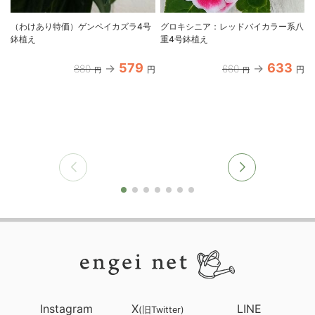
（わけあり特価）ゲンペイカズラ4号
グロキシニア：レッドバイカラー系八
鉢植え
重4号鉢植え
579
633
880
660
円
円
円
円
Instagram
X
LINE
(旧Twitter)