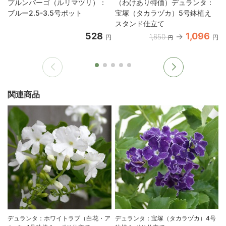
プルンバーゴ（ルリマツリ）：
（わけあり特価）デュランタ：
ブルー2.5-3.5号ポット
宝塚（タカラヅカ）5号鉢植え
スタンド仕立て
528
1,096
1,650
円
円
円
関連商品
デュランタ：ホワイトラブ（白花・ア
デュランタ：宝塚（タカラヅカ）4号