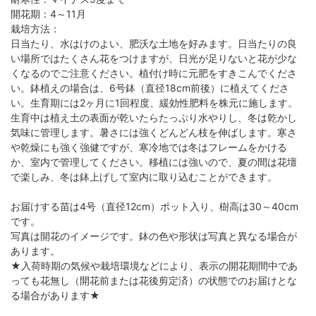
開花期：4～11月
栽培方法：
日当たり、水はけのよい、肥沃な土地を好みます。日当たりの良
い場所ではたくさん花をつけますが、日光が足りないと花が少な
くなるのでご注意ください。植付け時に元肥をすきこんでくださ
い。鉢植えの場合は、6号鉢（直径18cm前後）に植えてくださ
い。生育期には2ヶ月に1回程度、緩効性肥料を株元に施します。
生育中は植え土の表面が乾いたらたっぷり水やりし、冬は乾かし
気味に管理します。暑さには強くどんどん枝を伸ばします。寒さ
や乾燥にも強く強健ですが、寒冷地では冬はフレームをかける
か、室内で管理してください。移植には強いので、夏の間は花壇
で楽しみ、冬は鉢上げして室内に取り込むことができます。
お届けする苗は4号（直径12cm）ポット入り、樹高は30～40cm
です。
写真は開花のイメージです。鉢の色や形状は写真と異なる場合が
あります。
★入荷時期の気候や栽培環境などにより、表示の開花期間中であ
っても花無し（開花前または花後剪定済）の状態でのお届けとな
る場合があります★