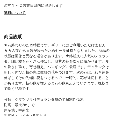
通常 1 ～ 2 営業日以内に発送します
送料について
商品説明
★花終わりのため特価です。ギフトにはご利用いただけません
★★入荷から日数が経ったためセール価格となりました。商品の
状態は画像と異なる場合があります。★鉢植えに人気のデュラン
タ。細い枝をたくさん伸ばし、薄紫の花を次々に咲かせます。夏
の暑さに強く、寄せ植え、ハンギングに最適です。デュランタは
新しく伸びた枝の先に数段の花をつけます。次の花は、わき芽を
伸ばしてその先端に花をつけるので、一時的に花が途切れること
があります。枝の数が増えると花の数もふえていきます。晩秋ま
で咲く品種です。
分類：クマツヅラ科デュランタ属の半耐寒性低木
樹高：最大2mまで
原産地：中南米
耐寒性：マイナス5度まで