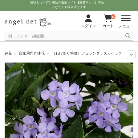
植物とガーデン用品の通販サイト【園芸ネット】本店
どなたでも購入頂けます
0
ログイン
カート
メニュー
鉢花
自家用向き鉢花
（わけあり特価）デュランタ：スカイラブ（バイオ
セール
鉢花
（わけあり特価）デュランタ：スカイラブ（バイオレット）
セール
観葉植物
（わけあり特価）デュランタ：スカイラブ（バイオレッ
セール
わけあり特価
（わけあり特価）デュランタ：スカイラブ（バイオ