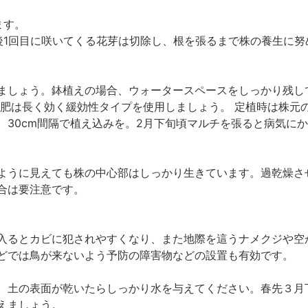
ます。
後1回目に咲いてくる花芽は切除し、根を張るまで株の養生に努
ましょう。鉢植えの場合、ウォータースペースをしっかり残し
元肥は長く効く緩効性タイプを使用しましょう。 定植時は株元
、30cm間隔で植え込みを。2月下旬頃マルチを張ると病気に
ように見えても株の中心部はしっかり生きています。過乾燥さ
合は要注意です。
入るとカビに犯されやすくなり、また地際を這うナメクジや空
どでは鳥が来ないよう予防の障害物などの設置も有効です。
。土の表面が乾いたらしっかり水を与えてください。春先３月
えましょう。