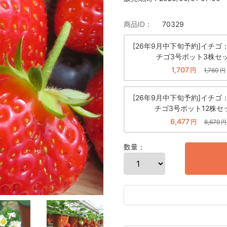
商品ID：
70329
[26年9月中下旬予約]イチゴ
チゴ3号ポット3株セ
1,707
円
1,760
円
[26年9月中下旬予約]イチゴ
チゴ3号ポット12株セ
6,477
円
6,679
円
数量：