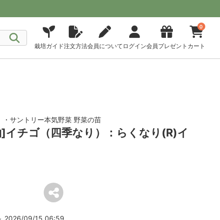
0
栽培ガイド
注文方法
会員について
ログイン
会員プレゼント
カート
！・サントリー本気野菜 野菜の苗
約]イチゴ（四季なり）：らくなり(R)イ
2026/09/15 06:59