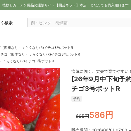
植物とガーデン用品の通販サイト【園芸ネット】本店
どなたでも購入頂けます
しく検索
ゴ（四季なり）：らくなり(R)イチゴ3号ポットR
]イチゴ（四季なり）：らくなり(R)イチゴ3号ポットR
）：らくなり(R)イチゴ3号ポットR
病気に強く、丈夫で育てやすい
[26年9月中下旬予
チゴ3号ポットR
予約
586円
605円
販売期間：2026/06/01 07:00 ～ 