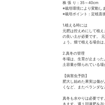
株 張 り：35～40cm
※栽培環境により変動し
※栽培ポイント：定植直
1.植える時には
元肥は控えめにして植え
の良い土が必要です。 
ょう。畑で植える場合は
2.真冬の管理
冬場は、生育が止まった
土容量が限られている場
【病害虫予防】
肥大し始めた果実は傷が
くなど、またベランダな
真冬も水やりは必要です
きます。週１回液肥を与