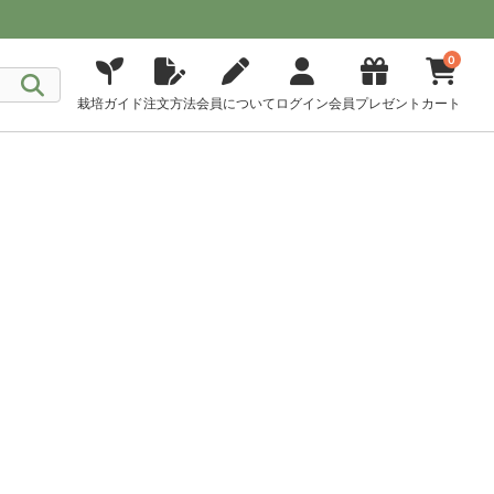
0
栽培ガイド
注文方法
会員について
ログイン
会員プレゼント
カート