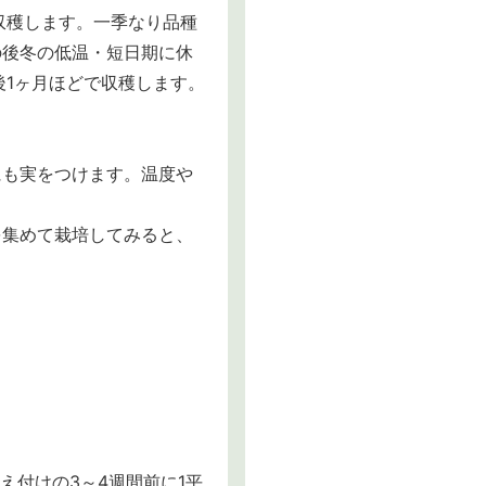
収穫します。一季なり品種
の後冬の低温・短日期に休
後1ヶ月ほどで収穫します。
にも実をつけます。温度や
を集めて栽培してみると、
え付けの3～4週間前に1平