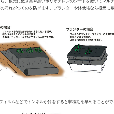
たら、根元に敷き藁や黒いポリオチレンのシートを敷いてマル
どの汚れがつくのを防ぎます。プランターや鉢栽培なら根元に
ルフィルムなどでトンネルかけをすると収穫期を早めることがで