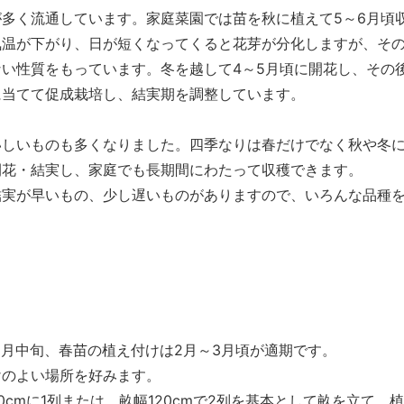
多く流通しています。家庭菜園では苗を秋に植えて5～6月頃
気温が下がり、日が短くなってくると花芽が分化しますが、そ
い性質をもっています。冬を越して4～5月頃に開花し、その
に当てて促成栽培し、結実期を調整しています。
いしいものも多くなりました。四季なりは春だけでなく秋や冬
開花・結実し、家庭でも長期間にわたって収穫できます。
結実が早いもの、少し遅いものがありますので、いろんな品種
11月中旬、春苗の植え付けは2月～3月頃が適期です。
けのよい場所を好みます。
cmに1列または、畝幅120cmで2列を基本として畝を立て、植