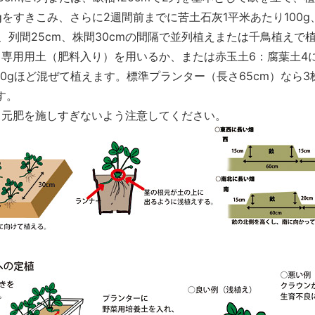
kgをすきこみ、さらに2週間前までに苦土石灰1平米あたり100g
、列間25cm、株間30cmの間隔で並列植えまたは千鳥植えで
専用用土（肥料入り）を用いるか、または赤玉土6：腐葉土4
0gほど混ぜて植えます。標準プランター（長さ65cm）なら3株
す。
、元肥を施しすぎないよう注意してください。