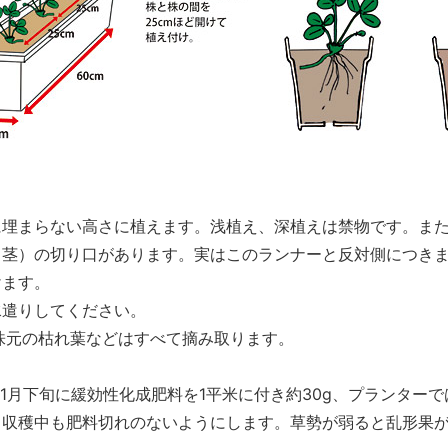
に埋まらない高さに植えます。浅植え、深植えは禁物です。ま
く茎）の切り口があります。実はこのランナーと反対側につき
けます。
水遣りしてください。
株元の枯れ葉などはすべて摘み取ります。
1月下旬に緩効性化成肥料を1平米に付き約30g、プランターで
、収穫中も肥料切れのないようにします。草勢が弱ると乱形果