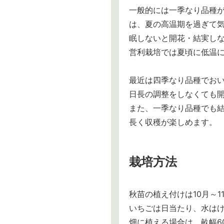
一般的には一季なり品種が
は、夏の高温期を過ぎて
眠しないと開花・結実しな
営利栽培では夏頃に低温
最近は四季なり品種でお
日長の調整をしなくても
また、一季なり品種でも
長く収穫が楽しめます。
栽培方法
秋苗の植え付けは10月～
いちごは日当たり、水は
畑に植える場合は、畝幅60