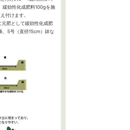
、緩効性化成肥料100gを施
植え付けます。
に元肥として緩効性化成肥
、5号（直径15cm）鉢な