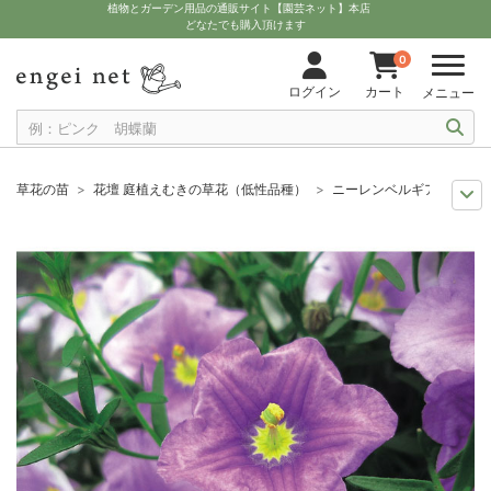
植物とガーデン用品の通販サイト【園芸ネット】本店
どなたでも購入頂けます
0
ログイン
カート
メニュー
草花の苗
花壇 庭植えむきの草花（低性品種）
ニーレンベルギア：オーガ
人気のシリーズ
苗 PW
ニーレンベルギア：オーガスタ ブルー3号ポッ
夏の園芸
夏に似合うブルーの花
ニーレンベルギア：オーガスタ ブルー