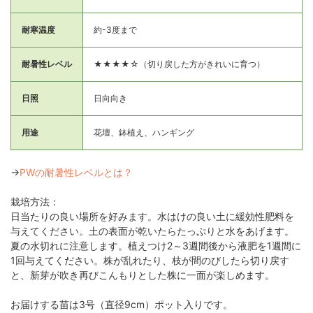
耐寒温度
約-3度まで
耐暑性レベル
★★★★☆（切り戻した方がきれいに育つ）
日照
日向向き
用途
花壇、鉢植え、ハンギング
→
PWの耐暑性レベルとは？
栽培方法：
日当たりの良い場所を好みます。水はけの良い土に緩効性肥料を
与えてください。土の表面が乾いたらたっぷりと水をあげます。
夏の水切れに注意します。植えつけ2～3週間後から液肥を1週間に
1回与えてください。株が乱れたり、枝が間のびしたら切り戻す
と、新芽が吹き再びこんもりとした株に一面が楽しめます。
お届けする苗は3号（直径9cm）ポット入りです。