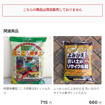
こちらの商品は現在販売しておりません
関連商品
特選有機花ごころ培養土5リットル入
ふっかふかによみがえる 古い土のリ
り
サイクル材 5リットル入り
8
715
660
円
円