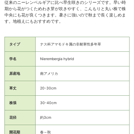
従来のニーレンベルギアに比べ早生咲きのシリーズです。早い時
期から花がつくためわき芽が吹きやすく、こんもりと丸い株で株
中央にも花が良くつきます。暑さに強いので秋まで長く楽しめま
す。地植えにもおすすめです。
タイプ
ナス科アマモドキ属の非耐寒性多年草
学名
Nierembergia hybrid
原産地
南アメリカ
草丈
20-30cm
株張
30-40cm
花径
約3cm
開花期
春～秋