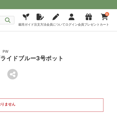
0
栽培ガイド
注文方法
会員について
ログイン
会員プレゼント
カート
 PW
ライドブルー3号ポット
おりません