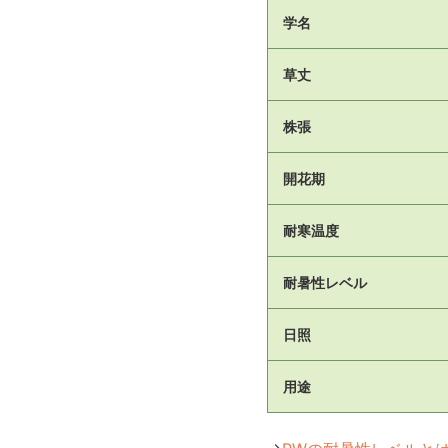
学名
草丈
株張
開花期
耐寒温度
耐暑性レベル
日照
用途