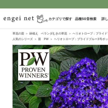
カテゴリで探す
品種50音検索
詳
草花の苗
鉢植え ベランダむきの草花
ヘリオトロープ：ブライド
人気のシリーズ
苗 PW
ヘリオトロープ：ブライドブルー3号ポッ