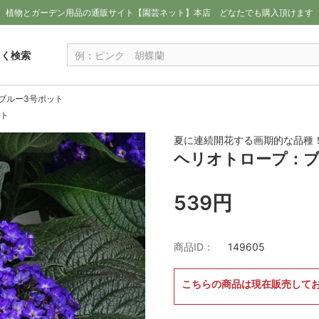
植物とガーデン用品の通販サイト【園芸ネット】本店
どなたでも購入頂けます
しく検索
ブルー3号ポット
ト
夏に連続開花する画期的な品種！
ヘリオトロープ：ブ
539円
商品ID：
149605
こちらの商品は現在販売して