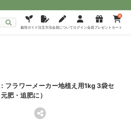
0
栽培ガイド
注文方法
会員について
ログイン
会員プレゼント
カート
：フラワーメーカー地植え用1kg 3袋セ
 元肥・追肥に）