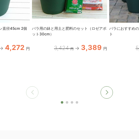
直径45cm 2個
バラ用の鉢と用土と肥料のセット（ロゼアポ
バラにおすすめの
ット30cm）
ト
4,272
3,389
3,424
5
円
円
円