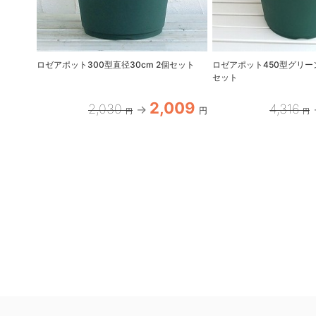
ロゼアポット300型直径30cm 2個セット
ロゼアポット450型グリーン
セット
2,009
2,030
4,316
円
円
円