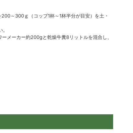
200～300ｇ（コップ1杯～1杯半分が目安）を土・
い。
ワーメーカー約200gと乾燥牛糞8リットルを混合し、