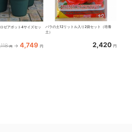
バラの土12リットル入り2袋セット（培養
ロゼアポット4サイズセッ
バラの土
土）
セット
2,420
4,749
,118
円
円
円