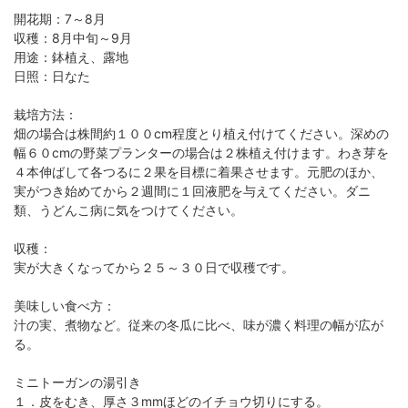
開花期：7～8月
収穫：8月中旬～9月
用途：鉢植え、露地
日照：日なた
栽培方法：
畑の場合は株間約１００cm程度とり植え付けてください。深めの
幅６０cmの野菜プランターの場合は２株植え付けます。わき芽を
４本伸ばして各つるに２果を目標に着果させます。元肥のほか、
実がつき始めてから２週間に１回液肥を与えてください。ダニ
類、うどんこ病に気をつけてください。
収穫：
実が大きくなってから２５～３０日で収穫です。
美味しい食べ方：
汁の実、煮物など。従来の冬瓜に比べ、味が濃く料理の幅が広が
る。
ミニトーガンの湯引き
１．皮をむき、厚さ３mmほどのイチョウ切りにする。