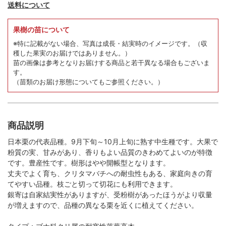
送料について
果樹の苗について
※特に記載がない場合、写真は成長・結実時のイメージです。
（収
穫した果実のお届けではありません。）
苗の画像は参考となりお届けする商品と若干異なる場合もございま
す。
（苗類のお届け形態についてもご参照ください。）
商品説明
日本栗の代表品種。9月下旬～10月上旬に熟す中生種です。大果で
粉質の実、甘みがあり、香りもよい品質のきわめてよいのが特徴
です。豊産性です。樹形はやや開帳型となります。
丈夫でよく育ち、クリタマバチへの耐虫性もある、家庭向きの育
てやすい品種。枝ごと切って切花にも利用できます。
銀寄は自家結実性がありますが、受粉樹があったほうがより収量
が増えますので、品種の異なる栗を近くに植えてください。