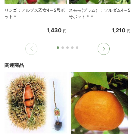
リンゴ：アルプス乙女4～5号ポ
スモモ(プラム）：ソルダム4～5
ット＊
号ポット＊＊
1,430
1,210
円
円
関連商品