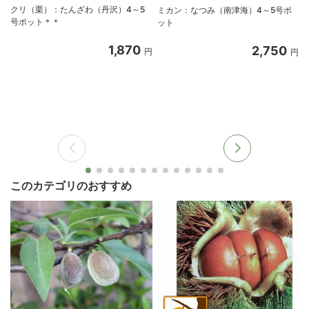
クリ（栗）：たんざわ（丹沢）4～5
ミカン：なつみ（南津海）4～5号ポ
号ポット＊＊
ット
1,870
2,750
円
円
このカテゴリのおすすめ