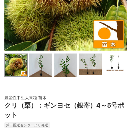
豊産性中生大果種 苗木
クリ（栗）：ギンヨセ（銀寄）4～5号ポ
ット
第二配送センターより発送