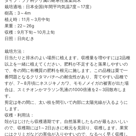
タイプ：ブナ科クリ属の耐寒性落葉高木
栽培適地：日本全国(年間平均気温7度～17度）
樹高：3～4m
植え時：11月～3月中旬
果重：22～26g
収穫：9月下旬～10月上旬
日照：日向むき
栽培方法：
日当たりと排水のよい場所に植えます。収穫量を増やすには2品種
以上を一緒に植えてください。肥料が不足すると落果しやすいの
で、冬の間に有機質の肥料を根元に施します。この品種は栗で一
番問題となるクリタマバチへの耐虫性があり、育てやすい品種で
すが、7～8月頃にネスジキノカワ、モモノメイガの被害が出た場
合は、スミチオンかマラソン乳液の1000倍液を2～3回散布しま
す。
剪定は冬の間に、太い枝を間引いて内部に太陽光線が入るように
します。
収穫・利用法：
殻がはじけたら収穫適期です。自然落果したものが最もおいしい
ので、収穫期には1～2日おきに根元を見回り、収穫します。果実
にはクリミガなどの害虫が入りやすいので、なるべく早く収穫し