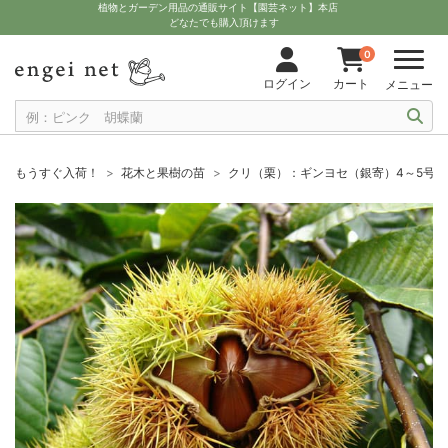
植物とガーデン用品の通販サイト【園芸ネット】本店
どなたでも購入頂けます
0
ログイン
カート
メニュー
もうすぐ入荷！
花木と果樹の苗
クリ（栗）：ギンヨセ（銀寄）4～5号ポ