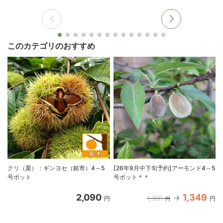
このカテゴリのおすすめ
クリ（栗）：ギンヨセ（銀寄）4～5
[26年9月中下旬予約]アーモンド4～5
号ポット
号ポット＊＊
2,090
1,349
1,391
円
円
円