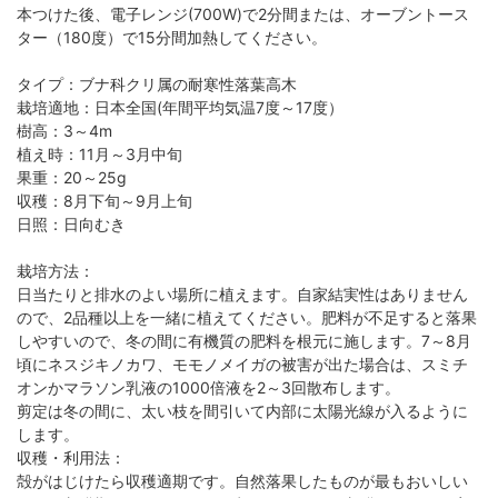
本つけた後、電子レンジ(700W)で2分間または、オーブントース
ター（180度）で15分間加熱してください。
タイプ：ブナ科クリ属の耐寒性落葉高木
栽培適地：日本全国(年間平均気温7度～17度）
樹高：3～4m
植え時：11月～3月中旬
果重：20～25g
収穫：8月下旬～9月上旬
日照：日向むき
栽培方法：
日当たりと排水のよい場所に植えます。自家結実性はありません
ので、2品種以上を一緒に植えてください。肥料が不足すると落果
しやすいので、冬の間に有機質の肥料を根元に施します。7～8月
頃にネスジキノカワ、モモノメイガの被害が出た場合は、スミチ
オンかマラソン乳液の1000倍液を2～3回散布します。
剪定は冬の間に、太い枝を間引いて内部に太陽光線が入るように
します。
収穫・利用法：
殻がはじけたら収穫適期です。自然落果したものが最もおいしい