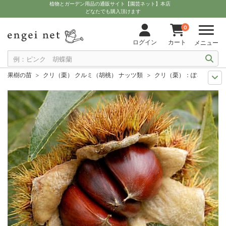
植物とガーデン用品の通販サイト【園芸ネット】本店
どなたでも購入頂けます
0
ログイン
カート
メニュー
果樹の苗
クリ（栗） クルミ（胡桃） ナッツ類
クリ（栗）：ぽろすけ4～
セール
果樹の苗
クリ（栗）：ぽろすけ4～5号ポット