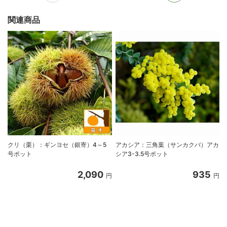
関連商品
クリ（栗）：ギンヨセ（銀寄）4～5
アカシア：三角葉（サンカクバ）アカ
号ポット
シア3-3.5号ポット
2,090
935
円
円