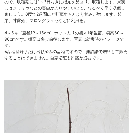
ので、収穫期には1～2日おきに根元を見回り、収穫します。果実
にはクリミガなどの害虫が入りやすいので、なるべく早く収穫し
ましょう。0度で2週間ほど貯蔵するとより甘みが増します。茹
栗、甘露煮、マロングラッセなどに利用を。
4～5号（直径12～15cm）ポット入りの接木1年生苗、樹高60～
90cmです。樹高は多少前後します。写真は結実時のイメージで
す。
※品種登録または出願済みの品種ですので、無許諾で増殖して販売
することはできません。自家増殖も許諾が必要です。