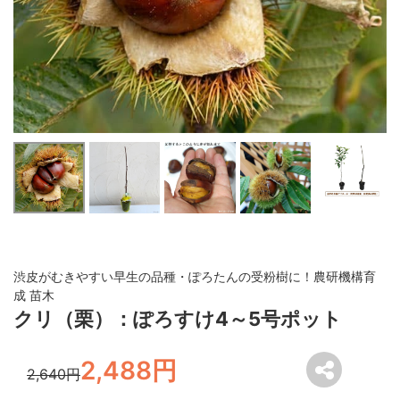
渋皮がむきやすい早生の品種・ぽろたんの受粉樹に！農研機構育
成 苗木
クリ（栗）：ぽろすけ4～5号ポット
2,488円
2,640円