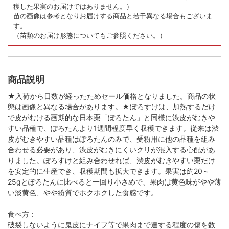
穫した果実のお届けではありません。）
苗の画像は参考となりお届けする商品と若干異なる場合もございま
す。
（苗類のお届け形態についてもご参照ください。）
商品説明
★入荷から日数が経ったためセール価格となりました。商品の状
態は画像と異なる場合があります。★ぽろすけは、加熱するだけ
で皮がむける画期的な日本栗「ぽろたん」と同様に渋皮がむきや
すい品種で、ぽろたんより1週間程度早く収穫できます。従来は渋
皮がむきやすい品種はぽろたんのみで、受粉用に他の品種を組み
合わせる必要があり、渋皮がむきにくいクリが混入する心配があ
りました。ぽろすけと組み合わせれば、渋皮がむきやすい栗だけ
を安定的に生産でき、収穫期間も拡大できます。果実は約20～
25gとぽろたんに比べると一回り小さめで、果肉は黄色味がやや薄
い淡黄色、やや紛質でホクホクした食感です。
食べ方：
破裂しないように鬼皮にナイフ等で果肉まで達する程度の傷を数