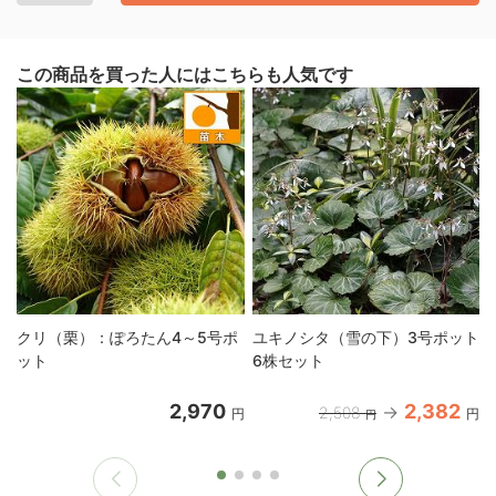
この商品を買った人にはこちらも人気です
クリ（栗）：ぽろたん4～5号ポ
ユキノシタ（雪の下）3号ポット
ット
6株セット
2,970
2,382
2,508
円
円
円