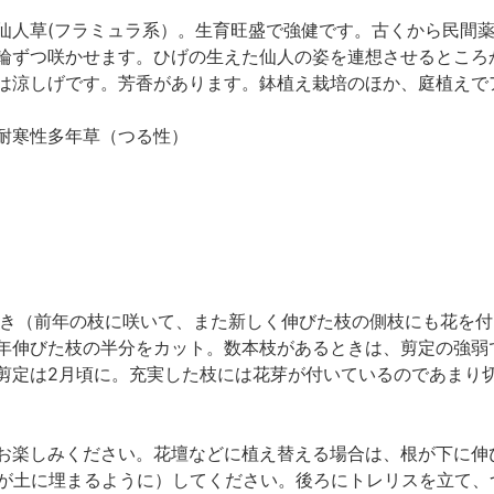
仙人草(フラミュラ系）。生育旺盛で強健です。古くから民間
輪ずつ咲かせます。ひげの生えた仙人の姿を連想させるところ
は涼しげです。芳香があります。鉢植え栽培のほか、庭植えで
耐寒性多年草（つる性）
咲き（前年の枝に咲いて、また新しく伸びた枝の側枝にも花を付
年伸びた枝の半分をカット。数本枝があるときは、剪定の強弱
剪定は2月頃に。充実した枝には花芽が付いているのであまり
お楽しみください。花壇などに植え替える場合は、根が下に伸
節が土に埋まるように）してください。後ろにトレリスを立て