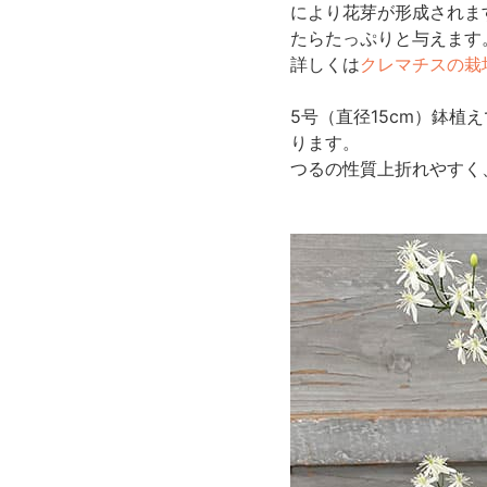
により花芽が形成されま
たらたっぷりと与えます
詳しくは
クレマチスの栽
5号（直径15cm）鉢
ります。
つるの性質上折れやすく