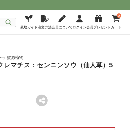
0
栽培ガイド
注文方法
会員について
ログイン
会員プレゼント
カート
ラ 蜜源植物
約]クレマチス：センニンソウ（仙人草）5