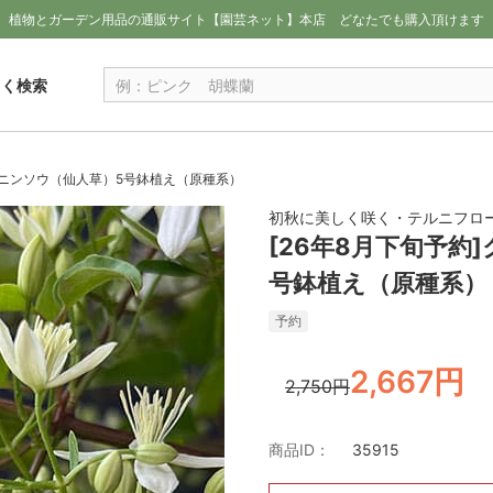
植物とガーデン用品の通販サイト【園芸ネット】本店
どなたでも購入頂けます
しく検索
ンニンソウ（仙人草）5号鉢植え（原種系）
初秋に美しく咲く・テルニフロー
[26年8月下旬予
号鉢植え（原種系）
予約
2,667円
2,750円
商品ID：
35915