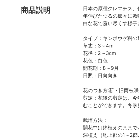
日本の原種クレマチス、
商品説明
年伸びたつるの節々に数
白な花で覆い尽くす様子
タイプ：キンポウゲ科の
草丈：3～4ｍ
花径：2～3cm
花色：白色
開花期：8～9月
日照：日向向き
花のつき方:新・旧両枝
剪定：花後の剪定は、今
むことができます。冬季
栽培方法：
開花中は鉢植えのままで
深植え（地上部の1～2