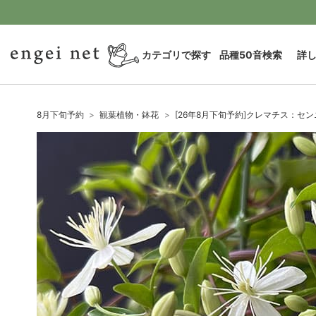
カテゴリで探す
品種50音検索
詳
8月下旬予約
観葉植物・鉢花
[26年8月下旬予約]クレマチス：セ