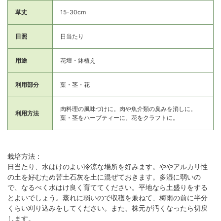
草丈
15-30cm
日照
日当たり
用途
花壇・鉢植え
利用部分
葉・茎・花
肉料理の風味づけに。肉や魚介類の臭みを消しに。
利用方法
葉・茎をハーブティーに。花をクラフトに。
栽培方法：
日当たり、水はけのよい冷涼な場所を好みます。ややアルカリ性
の土を好むため苦土石灰を土に混ぜておきます。多湿に弱いの
で、なるべく水はけ良く育ててください。平地なら土盛りをする
とよいでしょう。蒸れに弱いので収穫を兼ねて、梅雨の前に半分
くらい刈り込みをしてください。また、株元が汚くなったら切戻
します。