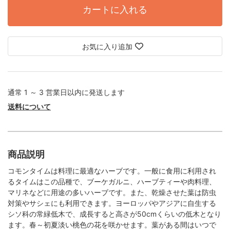
カートに入れる
お気に入り追加
通常 1 ～ 3 営業日以内に発送します
送料について
商品説明
コモンタイムは料理に最適なハーブです。一般に食用に利用され
るタイムはこの品種で、ブーケガルニ、ハーブティーや肉料理、
マリネなどに用途の多いハーブです。また、乾燥させた葉は防虫
対策やサシェにも利用できます。ヨーロッパやアジアに自生する
シソ科の常緑低木で、成長すると高さが50cmくらいの低木となり
ます。春～初夏淡い桃色の花を咲かせます。葉がある間はいつで