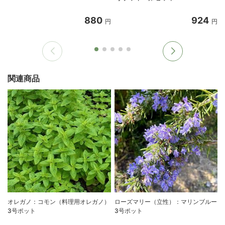
880
924
円
円
関連商品
オレガノ：コモン（料理用オレガノ）
ローズマリー（立性）：マリンブルー
3号ポット
3号ポット