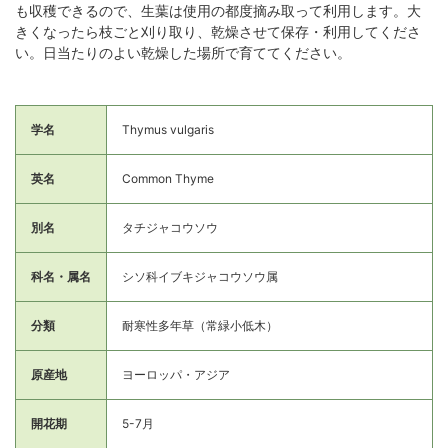
も収穫できるので、生葉は使用の都度摘み取って利用します。大
きくなったら枝ごと刈り取り、乾燥させて保存・利用してくださ
い。日当たりのよい乾燥した場所で育ててください。
学名
Thymus vulgaris
英名
Common Thyme
別名
タチジャコウソウ
科名・属名
シソ科イブキジャコウソウ属
分類
耐寒性多年草（常緑小低木）
原産地
ヨーロッパ・アジア
開花期
5-7月