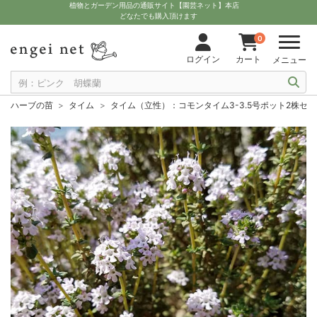
植物とガーデン用品の通販サイト【園芸ネット】本店
どなたでも購入頂けます
0
ログイン
カート
メニュー
ハーブの苗
タイム
タイム（立性）：コモンタイム3-3.5号ポット2株セッ