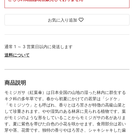
お気に入り追加
通常 1 ～ 3 営業日以内に発送します
送料について
商品説明
モミジガサ（紅葉傘）は日本全国の山地の湿った林内に群生する
キク科の多年草です。春から初夏にかけての若芽は「シドケ」
「モミジソウ」とも呼ばれ、香りとほろ苦さが特徴の高級山菜と
して珍重されます。やや湿気のある林床に見られる植物です。葉
がモミジのような形をしていることからモミジガサの名がありま
す。夏に紫色を帯びた白色の小花を咲かせます。食用部分は若い
芽や茎、花蕾です。独特の香りやほろ苦さ、シャキシャキした歯