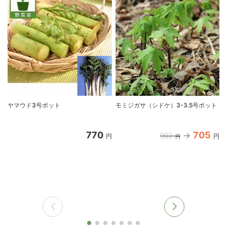
ヤマウド3号ポット
モミジガサ（シドケ）3-3.5号ポット
770
705
902
円
円
円