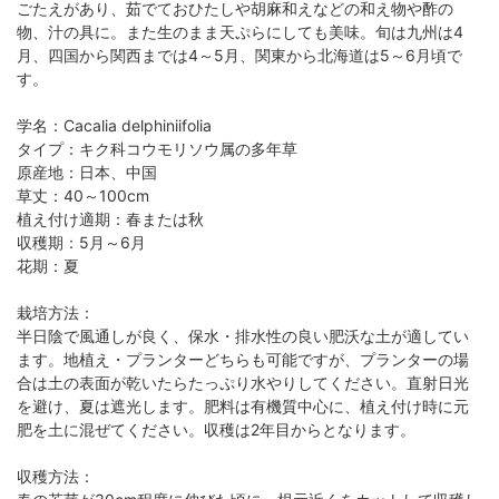
ごたえがあり、茹でておひたしや胡麻和えなどの和え物や酢の
物、汁の具に。また生のまま天ぷらにしても美味。旬は九州は4
月、四国から関西までは4～5月、関東から北海道は5～6月頃で
す。
学名：Cacalia delphiniifolia
タイプ：キク科コウモリソウ属の多年草
原産地：日本、中国
草丈：40～100cm
植え付け適期：春または秋
収穫期：5月～6月
花期：夏
栽培方法：
半日陰で風通しが良く、保水・排水性の良い肥沃な土が適してい
ます。地植え・プランターどちらも可能ですが、プランターの場
合は土の表面が乾いたらたっぷり水やりしてください。直射日光
を避け、夏は遮光します。肥料は有機質中心に、植え付け時に元
肥を土に混ぜてください。収穫は2年目からとなります。
収穫方法：