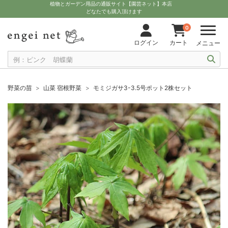
植物とガーデン用品の通販サイト【園芸ネット】本店
どなたでも購入頂けます
0
ログイン
カート
メニュー
野菜の苗
山菜 宿根野菜
モミジガサ3-3.5号ポット2株セット