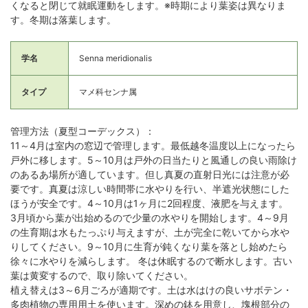
くなると閉じて就眠運動をします。※時期により葉姿は異なりま
す。冬期は落葉します。
学名
Senna meridionalis
タイプ
マメ科センナ属
管理方法（夏型コーデックス）：
11～4月は室内の窓辺で管理します。最低越冬温度以上になったら
戸外に移します。5～10月は戸外の日当たりと風通しの良い雨除け
のあるあ場所が適しています。但し真夏の直射日光には注意が必
要です。真夏は涼しい時間帯に水やりを行い、半遮光状態にした
ほうが安全です。4～10月は1ヶ月に2回程度、液肥を与えます。
3月頃から葉が出始めるので少量の水やりを開始します。4～9月
の生育期は水もたっぷり与えますが、土が完全に乾いてから水や
りしてください。9～10月に生育が鈍くなり葉を落とし始めたら
徐々に水やりを減らします。 冬は休眠するので断水します。古い
葉は黄変するので、取り除いてください。
植え替えは3～6月ごろが適期です。土は水はけの良いサボテン・
多肉植物の専用用土を使います。深めの鉢を用意し、塊根部分の