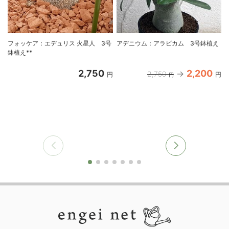
フォッケア：エデュリス 火星人 3号
アデニウム：アラビカム 3号鉢植え
鉢植え**
2,750
2,200
2,750
円
円
円