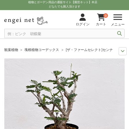
植物とガーデン用品の通販サイト【園芸ネット】本店
どなたでも購入頂けます
0
ログイン
カート
メニュー
観葉植物
塊根植物コーデックス
[ザ・ファームセレクト]センナ：メリディ
ザ・ファームユニバーサル オンライン
希少塊根植物
[ザ・ファームセレク
観葉植物特集
1点もの
[ザ・ファームセレクト]センナ：メリディオナリス 
観葉植物特集
珍奇植物ビザールプランツ
[ザ・ファームセレクト]センナ：