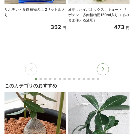
サボテン・多肉植物の土 2リットル入
液肥：ハイポネックス：キュート サ
り
ボテン・多肉植物用150ml入り（その
まま使える液肥）
352
473
円
円
このカテゴリのおすすめ