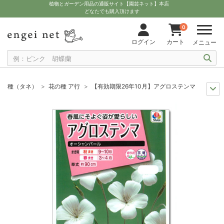
植物とガーデン用品の通販サイト【園芸ネット】本店
どなたでも購入頂けます
0
ログイン
カート
メニュー
種（タネ）
花の種 ア行
【有効期限26年10月】アグロステンマ：オーシャ
セール
種子
【有効期限26年10月】アグロステンマ：オーシャンパール の
まき時から探そう
草花の種 10月
【有効期限26年10月】アグロステン
まき時から探そう
草花の種 9月
【有効期限26年10月】アグロステンマ