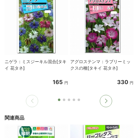
ニゲラ：ミスジーキル混合[タキ
アグロステンマ：ラブリーミッ
イ 花タネ]
クスの種[タキイ 花タネ]
165
330
円
円
関連商品