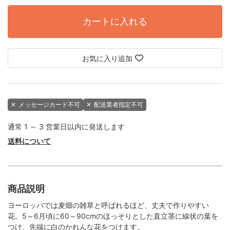
カートに入れる
お気に入り追加
✕
メッセージカード不可
✕
配送業者指定不可
通常 1 ～ 3 営業日以内に発送します
送料について
商品説明
ヨーロッパでは麦畑の雑草と呼ばれるほど、丈夫で作りやすい
花。5～6月頃に60～90cmのほっそりとした直立茎に線状の葉を
つけ、先端に白のかれんな花をつけます。