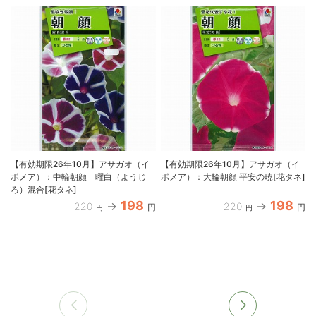
【有効期限26年10月】アサガオ（イ
【有効期限26年10月】アサガオ（イ
ポメア）：中輪朝顔 曜白（ようじ
ポメア）：大輪朝顔 平安の暁[花タネ]
ろ）混合[花タネ]
198
198
220
220
円
円
円
円