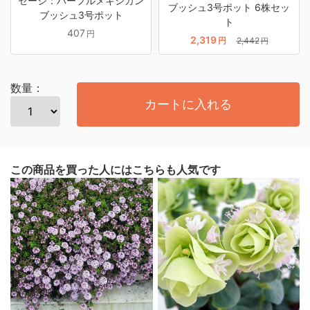
セージ：パープルメキシカン
ブッシュ3号ポット 6株セッ
ブッシュ3号ポット
ト
407
円
2,319
円
2,442
円
数量：
カートに入れる
この商品を買った人にはこちらも人気です