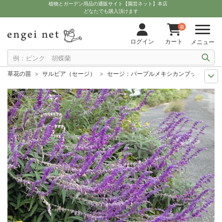
植物とガーデン用品の通販サイト【園芸ネット】本店
どなたでも購入頂けます
0
ログイン
カート
メニュー
草花の苗
サルビア（セージ）
セージ：パープルメキシカンブッシュ3号
夏の園芸
夏に似合うブルーの花
セージ：パープルメキシカンブッシュ3
夏の園芸
花壇におすすめ
セージ：パープルメキシカンブッシュ3号ポッ