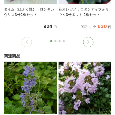
タイム（ほふく性）：ロンギカ
花オレガノ：ロタンディフォリ
ウリス3号2株セット
ウム3号ポット 2株セット
924
630
902
円
円
円
関連商品