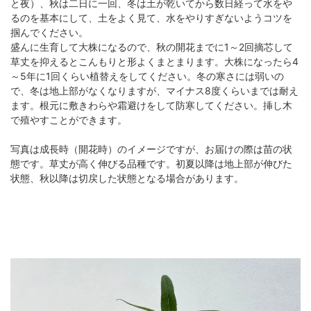
と夜）、秋は二日に一回、冬は土が乾いてから数日経って水をや
るのを基本にして、土をよく見て、水をやりすぎないようコツを
掴んでください。
盛んに生育して大株になるので、秋の開花までに1～2回摘芯して
草丈を抑えるとこんもりと形よくまとまります。大株になったら4
～5年に1回くらい植替えをしてください。冬の寒さには弱いの
で、冬は地上部がなくなりますが、マイナス8度くらいまでは耐え
ます。根元に敷きわらや霜避けをして防寒してください。挿し木
で殖やすことができます。
写真は成長時（開花時）のイメージですが、お届けの際は苗の状
態です。草丈が高く伸びる品種です。初夏以降は地上部が伸びた
状態、秋以降は切戻した状態となる場合があります。