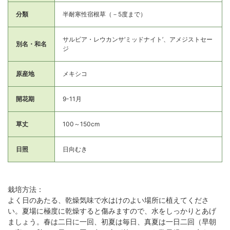
分類
半耐寒性宿根草（－5度まで）
サルビア・レウカンサ‘ミッドナイト’、アメジストセー
別名・和名
ジ
原産地
メキシコ
開花期
9-11月
草丈
100～150cm
日照
日向むき
栽培方法：
よく日のあたる、乾燥気味で水はけのよい場所に植えてくださ
い。夏場に極度に乾燥すると傷みますので、水をしっかりとあげ
ましょう。春は二日に一回、初夏は毎日、真夏は一日二回（早朝