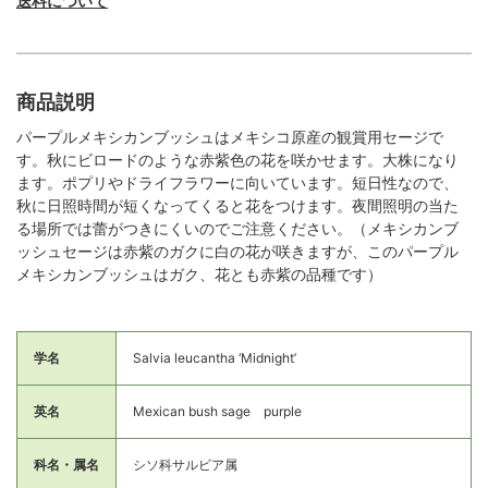
送料について
商品説明
パープルメキシカンブッシュはメキシコ原産の観賞用セージで
す。秋にビロードのような赤紫色の花を咲かせます。大株になり
ます。ポプリやドライフラワーに向いています。短日性なので、
秋に日照時間が短くなってくると花をつけます。夜間照明の当た
る場所では蕾がつきにくいのでご注意ください。（メキシカンブ
ッシュセージは赤紫のガクに白の花が咲きますが、このパープル
メキシカンブッシュはガク、花とも赤紫の品種です）
学名
Salvia leucantha ‘Midnight’
英名
Mexican bush sage purple
科名・属名
シソ科サルビア属