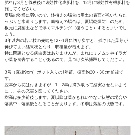
肥料は3月と収穫後に速効性化成肥料を、12月に緩効性有機肥料を
施してください。
夏場の乾燥に弱いので、鉢植えの場合は用土の表面が乾いたらた
っぷりと水遣りします。庭植えの場合は、夏場乾燥防止のため、
根元に腐葉土などで厚くマルチング（覆うこと）するとよいでし
ょう。
3年以内の若い枝の先端を12～1月に切り戻すと、残された葉芽が
伸びてよい結果枝となり、収穫量が増えます。
特に問題となる病虫害はありませんが、まれにミノムシやイラガ
が葉を食害することがあるので、見つけ次第捕殺してください。
3号（直径9cm）ポット入りの1年苗、樹高約20～30cm前後で
す。
翌年から花は付きますが、1～2年は摘み取って結実させないよう
にし、株の充実を図ってください。
樹高は多少前後します。夏以降は葉がきれいでない状態の場合や
落葉中～落葉後となることがあります。冬季は落葉の状態です。