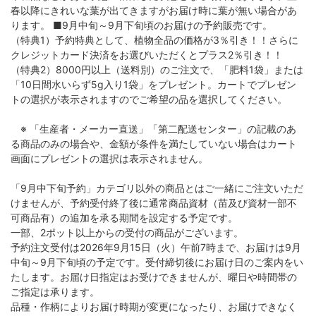
春以降にきれいな葉が出てきますがお届け時に葉が無い場合があ
ります。 ■9月中旬～9月下旬頃のお届けの予約販売です。
（特典1）予約特典として、植物全品の価格が3％引き！！さらに
クレジットカード決済をお選びいただくとプラス2％引き！！
（特典2）8000円以上（送料別）のご注文で、「肥料1袋」または
「10日間水いらず5g入り1袋」をプレゼント。カートでプレゼン
トの選択が表示されますのでご希望の品を選択してください。
※ 「生産者・メーカー直送」「第二配送センター」の記載のあ
る商品のみの場合や、金額が条件を満たしていない場合はカート
画面にプレゼントの選択は表示されません。
「9月中下旬予約」カテゴリ以外の商品とはご一緒にご注文いただ
けませんが、予約受付終了後に通常商品資材（苗及び資材一部不
可商品有）の追加を承る期間を設定する予定です。
一部、2ポット以上からの受付の商品がございます。
予約注文受付は2026年9月15日（火）午前7時まで、お届けは9月
中旬～9月下旬頃の予定です。受付締切後にお届け日のご案内をい
たします。お届け日指定はお受けできませんが、曜日や時間帯の
ご指定は承ります。
品種・作柄によりお届け時期が変更になったり、お届けできなく