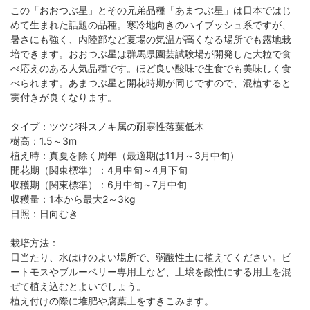
この「おおつぶ星」とその兄弟品種「あまつぶ星」は日本ではじ
めて生まれた話題の品種。寒冷地向きのハイブッシュ系ですが、
暑さにも強く、内陸部など夏場の気温が高くなる場所でも露地栽
培できます。おおつぶ星は群馬県園芸試験場が開発した大粒で食
べ応えのある人気品種です。ほど良い酸味で生食でも美味しく食
べられます。あまつぶ星と開花時期が同じですので、混植すると
実付きが良くなります。
タイプ：ツツジ科スノキ属の耐寒性落葉低木
樹高：1.5～3m
植え時：真夏を除く周年（最適期は11月～3月中旬）
開花期（関東標準）：4月中旬～4月下旬
収穫期（関東標準）：6月中旬～7月中旬
収穫量：1本から最大2～3kg
日照：日向むき
栽培方法：
日当たり、水はけのよい場所で、弱酸性土に植えてください。ピ
ートモスやブルーベリー専用土など、土壌を酸性にする用土を混
ぜて植え込むとよいでしょう。
植え付けの際に堆肥や腐葉土をすきこみます。