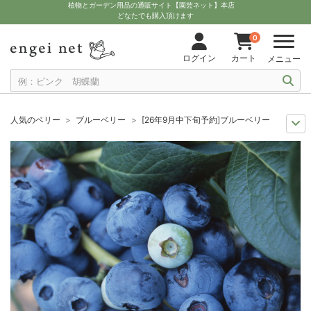
植物とガーデン用品の通販サイト【園芸ネット】本店
どなたでも購入頂けます
0
ログイン
カート
メニュー
人気のベリー
ブルーベリー
[26年9月中下旬予約]ブルーベリー（ハイ
9月中下旬予約
苗・果樹
[26年9月中下旬予約]ブルーベリー（ハイブッ