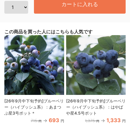
カートに入れる
この商品を買った人にはこちらも人気です
[26年9月中下旬予約]ブルーベリ
[26年9月中下旬予約]ブルーベリ
ー（ハイブッシュ系）：あまつ
ー（ハイブッシュ系）：はやば
ぶ星3号ポット＊
や星4.5号ポット
693
1,333
715
1,375
円
円
円
円