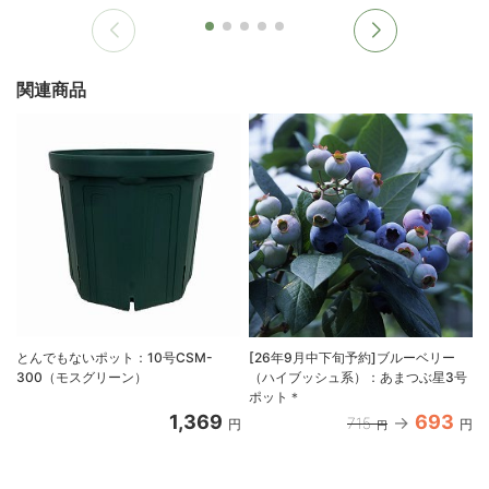
関連商品
とんでもないポット：10号CSM-
[26年9月中下旬予約]ブルーベリー
300（モスグリーン）
（ハイブッシュ系）：あまつぶ星3号
ポット＊
1,369
693
715
円
円
円