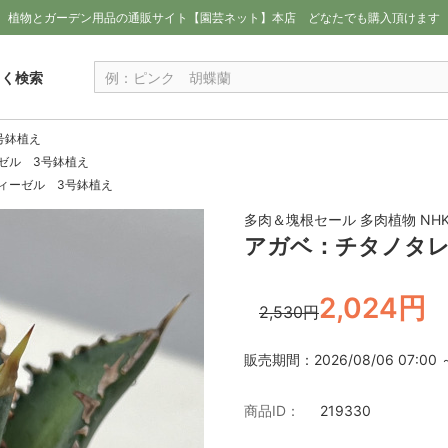
植物とガーデン用品の通販サイト【園芸ネット】本店
どなたでも購入頂けます
しく検索
号鉢植え
ゼル 3号鉢植え
ィーゼル 3号鉢植え
多肉＆塊根セール 多肉植物 NH
アガベ：チタノタレ
2,024円
2,530円
販売期間：2026/08/06 07:00 ～ 
商品ID：
219330