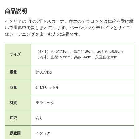
商品説明
イタリアの“花の州”トスカーナ。赤土のテラコッタは伝統を受け継
いで世界中で親しまれています。ベーシックなデザインとサイズ
はガーデニングを楽しむ人の定番です。
（外寸）直径17.1cm、高さ14.9cm、底面直径9.5cm
サイズ
（内寸）直径15.5cm、高さ14cm、底面直径9cm
重量
約0.77kg
容量
約1.3リットル
材質
テラコッタ
底穴
あり
原産国
イタリア