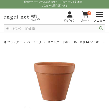
植物とガーデン用品の通販サイト【園芸ネット】本店
どなたでも購入頂けます
0
ログイン
カート
メニュー
鉢 プランター
ベーシック
スタンダードポット15（直径14.5c＆#10005;