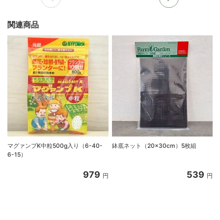
関連商品
マグァンプK中粒500g入り（6-40-
鉢底ネット（20×30cm）5枚組
6-15）
979
539
円
円