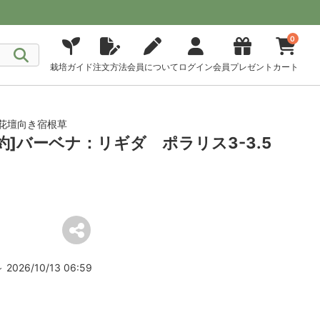
0
栽培ガイド
注文方法
会員について
ログイン
会員プレゼント
カート
花壇向き宿根草
予約]バーベナ：リギダ ポラリス3-3.5
2026/10/13 06:59