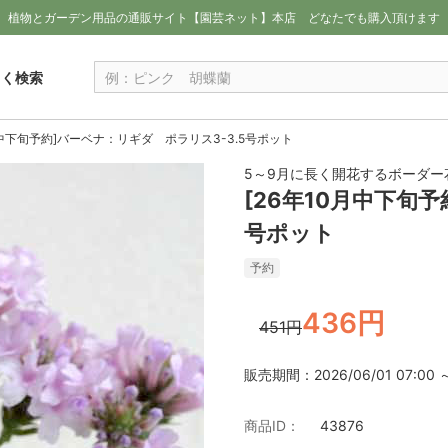
植物とガーデン用品の通販サイト【園芸ネット】本店
どなたでも購入頂けます
しく検索
月中下旬予約]バーベナ：リギダ ポラリス3-3.5号ポット
5～9月に長く開花するボーダー
[26年10月中下旬
号ポット
予約
436円
451円
販売期間：2026/06/01 07:00 ～ 
商品ID：
43876