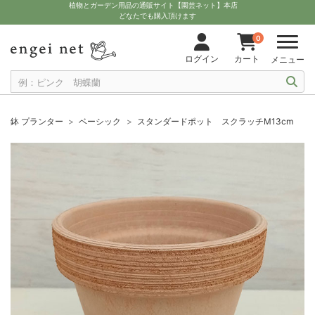
植物とガーデン用品の通販サイト【園芸ネット】本店
どなたでも購入頂けます
0
ログイン
カート
メニュー
鉢 プランター
ベーシック
スタンダードポット スクラッチM13cm