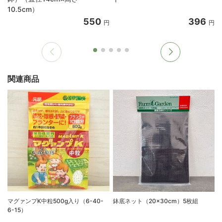
10.5cm）
550
396
円
円
関連商品
マグァンプK中粒500g入り（6-40-
鉢底ネット（20×30cm）5枚組
6-15）