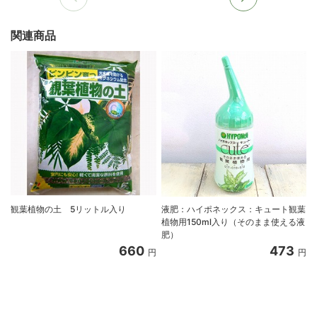
関連商品
観葉植物の土 5リットル入り
液肥：ハイポネックス：キュート観葉
植物用150ml入り（そのまま使える液
肥）
660
473
円
円