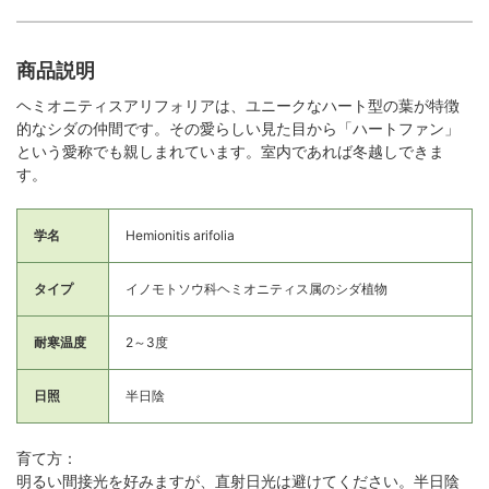
商品説明
ヘミオニティスアリフォリアは、ユニークなハート型の葉が特徴
的なシダの仲間です。その愛らしい見た目から「ハートファン」
という愛称でも親しまれています。室内であれば冬越しできま
す。
学名
Hemionitis arifolia
タイプ
イノモトソウ科ヘミオニティス属のシダ植物
耐寒温度
2～3度
日照
半日陰
育て方：
明るい間接光を好みますが、直射日光は避けてください。半日陰