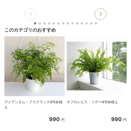
このカテゴリのおすすめ
アジアンタム：フラグランス5号鉢植
ネフロレピス：ツデー4号鉢植え
え
990
990
円
円