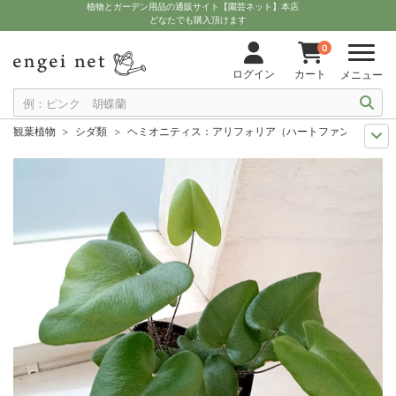
植物とガーデン用品の通販サイト【園芸ネット】本店
どなたでも購入頂けます
0
ログイン
カート
メニュー
観葉植物
シダ類
ヘミオニティス：アリフォリア（ハートファン） 3号
観葉植物特集
ポットサイズ別 3号～3.5号
ヘミオニティス：アリフォリ
観葉植物特集
爽やかな観葉植物武農園の植物たち
ヘミオニティス：アリ