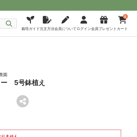
0
栽培ガイド
注文方法
会員について
ログイン
会員プレゼント
カート
農園
ー 5号鉢植え
おりません