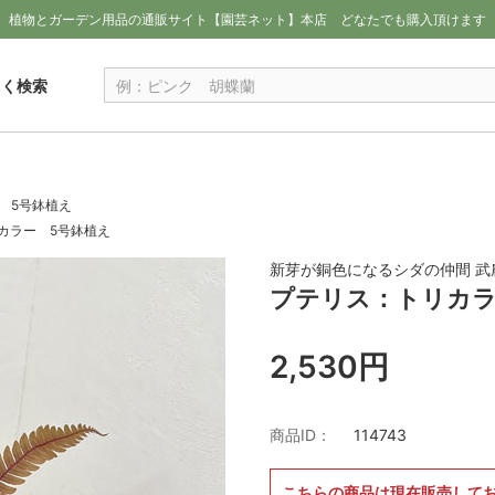
植物とガーデン用品の通販サイト【園芸ネット】本店
どなたでも購入頂けます
しく検索
 5号鉢植え
カラー 5号鉢植え
新芽が銅色になるシダの仲間 武
プテリス：トリカラ
2,530円
商品ID：
114743
こちらの商品は現在販売して