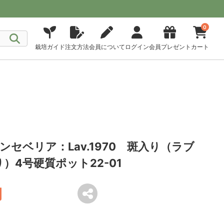
0
栽培ガイド
注文方法
会員について
ログイン
会員プレゼント
カート
セベリア：Lav.1970 斑入り（ラブ
り）4号硬質ポット22-01
円