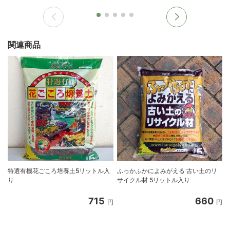
関連商品
特選有機花ごころ培養土5リットル入
ふっかふかによみがえる 古い土のリ
り
サイクル材 5リットル入り
8
715
660
円
円