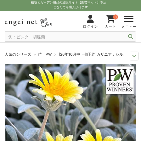
植物とガーデン用品の通販サイト【園芸ネット】本店
どなたでも購入頂けます
0
ログイン
カート
メニュー
人気のシリーズ
苗 PW
[26年10月中下旬予約]ガザニア：シルバーフォッ
10月中下旬予約
苗 カラーリーフ・葉物
[26年10月中下旬予約]ガザニ
10月中下旬予約
苗 草花
[26年10月中下旬予約]ガザニア：シルバーフォ