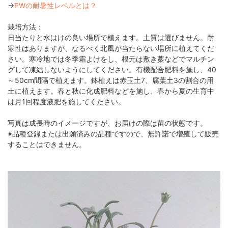
→
PWの耐暑性レベルとは？
栽培方法：
日当たりと水はけの良い場所で植えます。土質は選びません。耐
寒性はありますが、なるべく北風が当たらない場所に植えてくだ
さい。寒冷地では冬季霜よけをし、根元は敷き藁などでマルチン
グして凍結しないようにしてください。有機配合肥料を施し、40
～50cm間隔で植えます。鉢植えは赤玉土7、腐葉土3の割合の用
土に植えます。春と秋に化成肥料などを施し、春から夏の生育中
は月1回程度液肥を施してください。
写真は成長時のイメージですが、お届けの際は苗の状態です。
※品種登録または出願済みの品種ですので、無許諾で増殖して販売
することはできません。