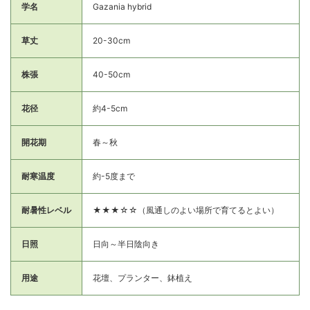
学名
Gazania hybrid
草丈
20-30cm
株張
40-50cm
花径
約4-5cm
開花期
春～秋
耐寒温度
約-5度まで
耐暑性レベル
★★★☆☆（風通しのよい場所で育てるとよい）
日照
日向～半日陰向き
用途
花壇、プランター、鉢植え