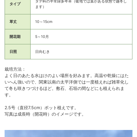
タデ科の半常緑多年草（暖地では葉がある状態で越冬し
タイプ
ます）
草丈
10～15cm
開花期
5～10月
日照
日向むき
栽培方法：
よく日のあたる水はけのよい場所を好みます。高温や乾燥にはた
いへん強いので、関東以南の太平洋側では一度植えれば雑草化し
て冬も咲きつづけるほど。敷石、石垣の間などにも植えられま
す。
2.5号（直径7.5cm）ポット植えです。
写真は成長時（開花時）のイメージです。