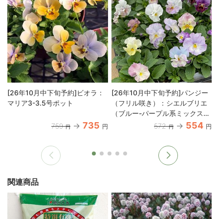
[26年10月中下旬予約]ビオラ：
[26年10月中下旬予約]パンジー
マリア3-3.5号ポット
（フリル咲き）：シエルブリエ
（ブルー-パープル系ミックス）
3-3.5号ポット
735
554
759
572
円
円
円
円
関連商品