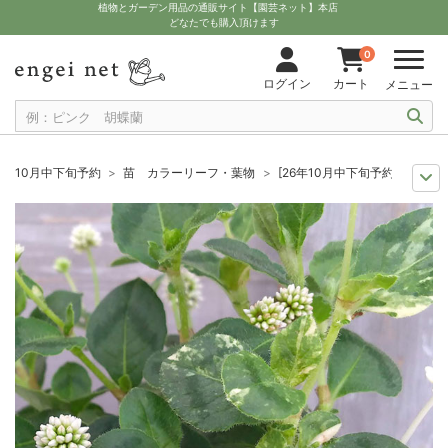
植物とガーデン用品の通販サイト【園芸ネット】本店
どなたでも購入頂けます
0
ログイン
カート
メニュー
10月中下旬予約
苗 カラーリーフ・葉物
[26年10月中下旬予約]ポリゴ
10月中下旬予約
苗 草花
[26年10月中下旬予約]ポリゴナム：ティフォン