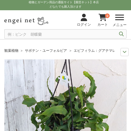
植物とガーデン用品の通販サイト【園芸ネット】本店
どなたでも購入頂けます
0
ログイン
カート
メニュー
観葉植物
サボテン・ユーフォルビア
エピフィラム：グアテマレンス5号
観葉植物特集
ポットサイズ別 4号～5.5号
エピフィラム：グアテマレン
観葉植物特集
吊り下げて楽しむ観葉植物
エピフィラム：グアテマレンス
セール
多肉＆塊根セール
エピフィラム：グアテマレンス5号吊り鉢