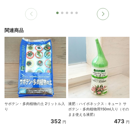
関連商品
サボテン・多肉植物の土 2リットル入
液肥：ハイポネックス：キュート サ
り
ボテン・多肉植物用150ml入り（その
まま使える液肥）
352
473
円
円