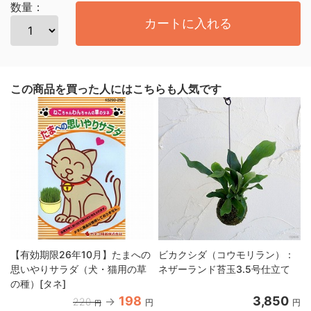
数量：
カートに入れる
この商品を買った人にはこちらも人気です
【有効期限26年10月】たまへの
ビカクシダ（コウモリラン）：
思いやりサラダ（犬・猫用の草
ネザーランド苔玉3.5号仕立て
の種）[タネ]
198
3,850
220
円
円
円