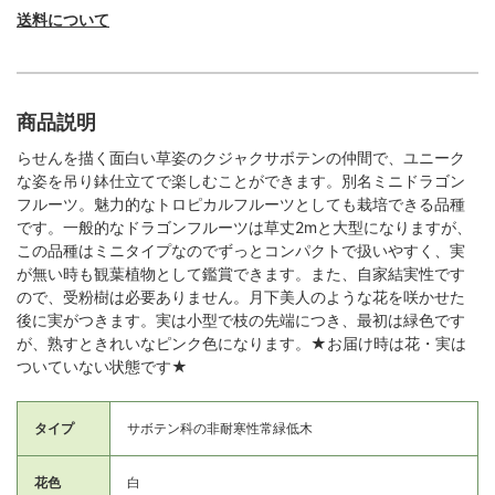
送料について
商品説明
らせんを描く面白い草姿のクジャクサボテンの仲間で、ユニーク
な姿を吊り鉢仕立てで楽しむことができます。別名ミニドラゴン
フルーツ。魅力的なトロピカルフルーツとしても栽培できる品種
です。一般的なドラゴンフルーツは草丈2mと大型になりますが、
この品種はミニタイプなのでずっとコンパクトで扱いやすく、実
が無い時も観葉植物として鑑賞できます。また、自家結実性です
ので、受粉樹は必要ありません。月下美人のような花を咲かせた
後に実がつきます。実は小型で枝の先端につき、最初は緑色です
が、熟すときれいなピンク色になります。★お届け時は花・実は
ついていない状態です★
タイプ
サボテン科の非耐寒性常緑低木
花色
白