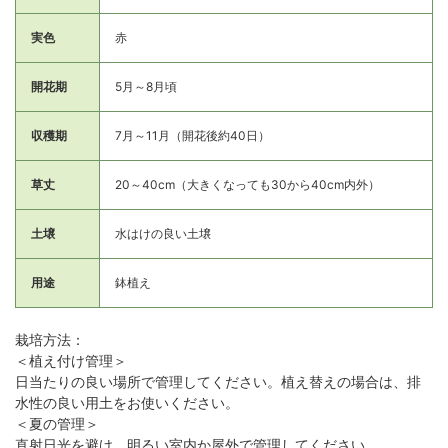
実色
赤
開花期
5月～8月頃
収穫期
7月～11月（開花後約40日）
草丈
20～40cm（大きくなっても30から40cm内外）
土壌
水はけの良い土壌
用途
鉢植え
栽培方法：
＜植え付け管理＞
日当たりの良い場所で管理してください。植え替えの場合は、排
水性の良い用土をお使いください。
＜夏の管理＞
直射日光を避け、明るい室内か屋外で管理してください。