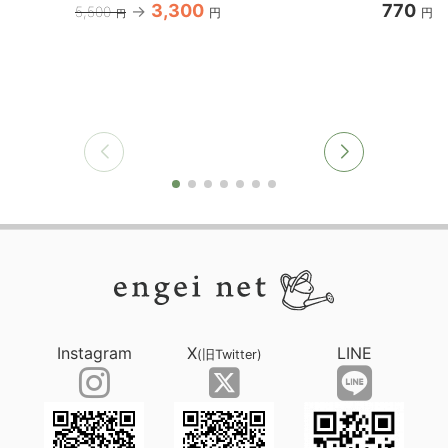
3,300
770
5,500
円
円
円
Instagram
X
LINE
(旧Twitter)