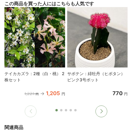
この商品を買った人にはこちらも人気です
テイカカズラ：2種（白・桃） 2
サボテン：緋牡丹（ヒボタン）
株セット
ピンク3号ポット
1,205
770
1,221
円
円
円
関連商品