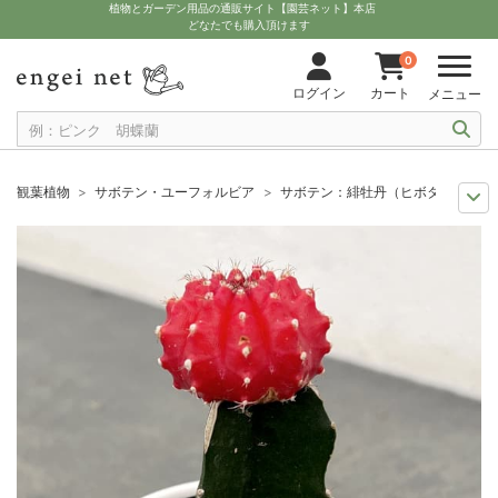
植物とガーデン用品の通販サイト【園芸ネット】本店
どなたでも購入頂けます
0
ログイン
カート
メニュー
観葉植物
サボテン・ユーフォルビア
サボテン：緋牡丹（ヒボタン）3号
観葉植物特集
ポットサイズ別 3号～3.5号
サボテン：緋牡丹（ヒボタン
多肉植物を楽しもう
ギムノカリキウム属
サボテン：緋牡丹（ヒボタン）