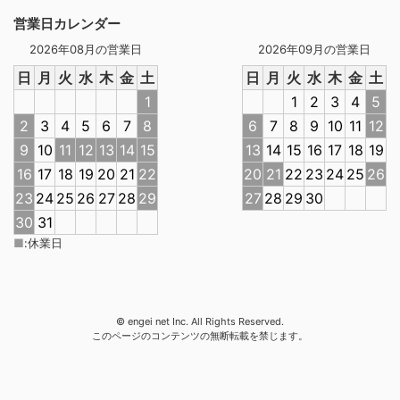
営業日カレンダー
2026年08月の営業日
2026年09月の営業日
日
月
火
水
木
金
土
日
月
火
水
木
金
土
1
1
2
3
4
5
2
3
4
5
6
7
8
6
7
8
9
10
11
12
9
10
11
12
13
14
15
13
14
15
16
17
18
19
16
17
18
19
20
21
22
20
21
22
23
24
25
26
23
24
25
26
27
28
29
27
28
29
30
30
31
■
:
休業日
© engei net Inc. All Rights Reserved.
このページのコンテンツの無断転載を禁じます。