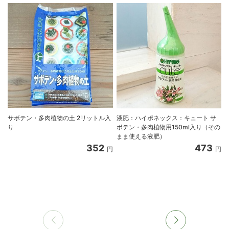
サボテン・多肉植物の土 2リットル入
液肥：ハイポネックス：キュート サ
り
ボテン・多肉植物用150ml入り（その
まま使える液肥）
352
473
円
円