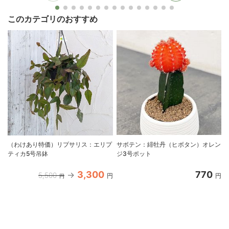
このカテゴリのおすすめ
（わけあり特価）リプサリス：エリプ
サボテン：緋牡丹（ヒボタン）オレン
ティカ5号吊鉢
ジ3号ポット
3,300
770
5,500
円
円
円