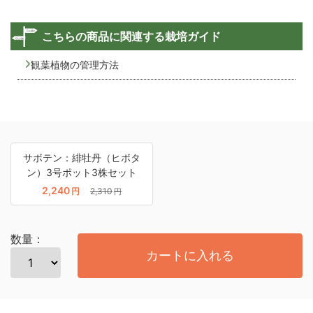
こちらの商品に関連する栽培ガイド
観葉植物の管理方法
サボテン：緋牡丹（ヒボタ
ン）3号ポット3株セット
2,240
円
2,310
円
数量：
カートに入れる