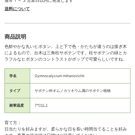
通常 1 ～ 3 営業日以内に発送します
送料について
商品説明
色鮮やかな丸いヒボタン。上と下で色・かたちが違うのは接ぎ木
によるもので、台木は三角柱サボテンです。柱サボテンの緑とカ
ラフルなヒボタンのコントラストがポップで可愛らしいですね。
学名
Gymnocalycium mihanovichii
タイプ
サボテン科ギムノカリキウム属のサボテン植物
耐寒温度
7℃以上
育て方：
日当たりを好みますが、柔らかな日を長い時間当てることを好み