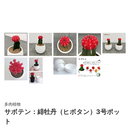
多肉植物
サボテン：緋牡丹（ヒボタン）3号ポッ
ト