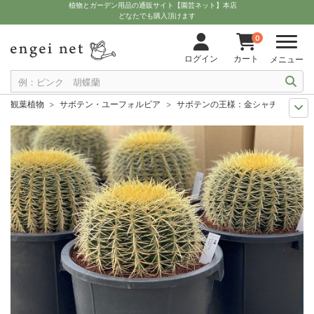
植物とガーデン用品の通販サイト【園芸ネット】本店
どなたでも購入頂けます
0
ログイン
カート
メニュー
観葉植物
サボテン・ユーフォルビア
サボテンの王様：金シャチ（キンシ
観葉植物特集
ポットサイズ別 8号以上
サボテンの王様：金シャチ（キン