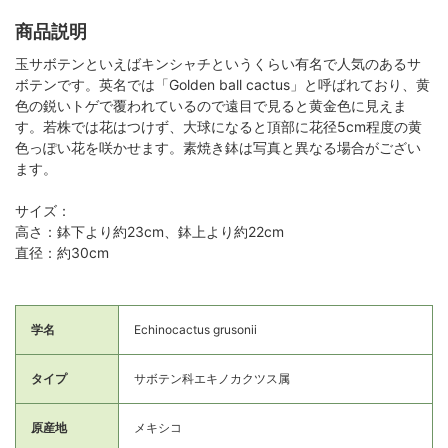
商品説明
玉サボテンといえばキンシャチというくらい有名で人気のあるサ
ボテンです。英名では「Golden ball cactus」と呼ばれており、黄
色の鋭いトゲで覆われているので遠目で見ると黄金色に見えま
す。若株では花はつけず、大球になると頂部に花径5cm程度の黄
色っぽい花を咲かせます。素焼き鉢は写真と異なる場合がござい
ます。
サイズ：
高さ：鉢下より約23cm、鉢上より約22cm
直径：約30cm
学名
Echinocactus grusonii
タイプ
サボテン科エキノカクツス属
原産地
メキシコ