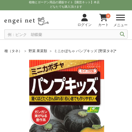
植物とガーデン用品の通販サイト【園芸ネット】本店
どなたでも購入頂けます
0
ログイン
カート
メニュー
種（タネ）
野菜 果菜類
ミニかぼちゃ パンプキッズ [野菜タネ]*