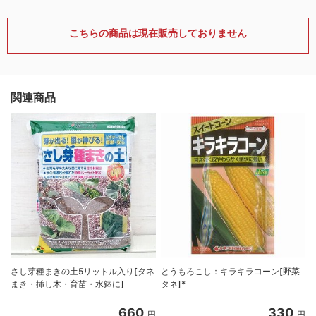
こちらの商品は現在販売しておりません
関連商品
さし芽種まきの土5リットル入り[タネ
とうもろこし：キラキラコーン[野菜
まき・挿し木・育苗・水鉢に]
タネ]*
ネ
660
330
円
円