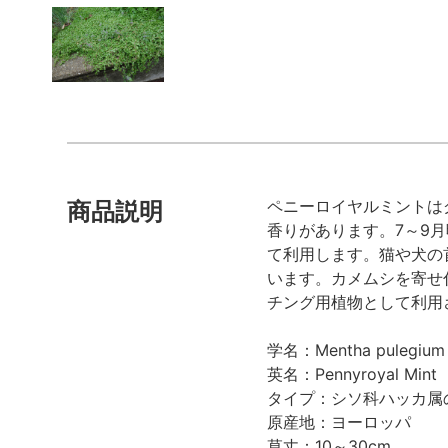
ペニーロイヤルミントは
商品説明
香りがあります。7～9
て利用します。猫や犬の
います。カメムシを寄せ
チング用植物として利用
学名：Mentha pulegium
英名：Pennyroyal Mint
タイプ：シソ科ハッカ属
原産地：ヨーロッパ
草丈：10～30cm