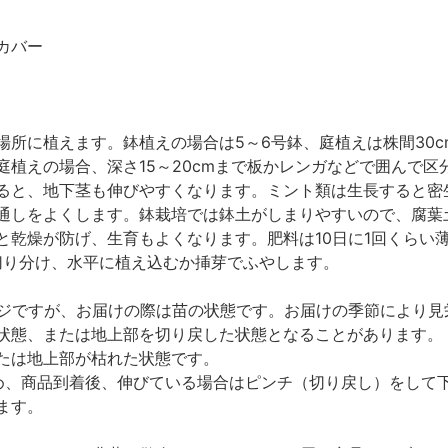
カバー
場所に植えます。鉢植えの場合は5～6号鉢、庭植えは株間30
庭植えの場合、深さ15～20cmまで板かレンガなどで囲んで
ると、地下茎も伸びやすくなります。ミント類は生長すると密
通しをよくします。鉢栽培では鉢土がしまりやすいので、腐葉
と乾燥が防げ、生育もよくなります。肥料は10日に1回くらい
に切り分け、水平に植え込むか挿芽でふやします。
ジですが、お届けの際は苗の状態です。お届けの季節により見
状態、または地上部を切り戻した状態となることがあります。
たは地上部が枯れた状態です。
め、商品到着後、伸びている場合はピンチ（切り戻し）をして
ます。