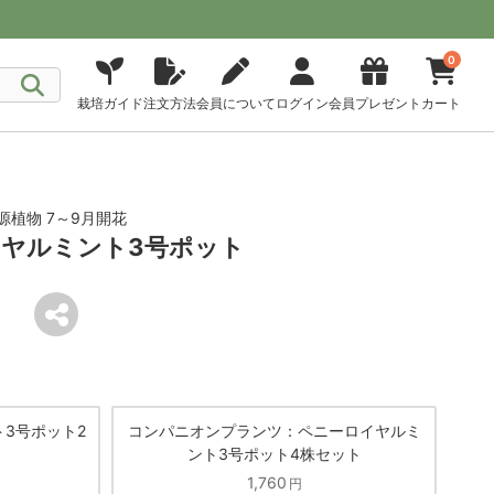
0
栽培ガイド
注文方法
会員について
ログイン
会員プレゼント
カート
源植物 7～9月開花
ヤルミント3号ポット
3号ポット2
コンパニオンプランツ：ペニーロイヤルミ
ント3号ポット4株セット
1,760
円