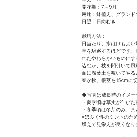
開花期：7～9月
用途：鉢植え、グランド
日照：日向むき
栽培方法：
日当たり、水はけもよい
草を駆逐するほどです。
れたやわらかいものにす
込むか、枝を間引いて風
面に腐葉土を敷いてやる
春か秋、根茎を15cm
◆写真は成長時のイメー
・夏季頃は草丈が伸びた
・冬季頃は冬芽のみ、ま
※ほふく性のミントのた
増えて見栄えが良くなり