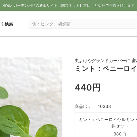
植物とガーデン用品の通販サイト【園芸ネット】本店
どなたでも購入頂けます
しく検索
虫よけやグランドカーバーに 蜜
ミント：ペニーロイ
440円
商品ID：
10333
ミント：ペニーロイヤルミント
株セット
880
円