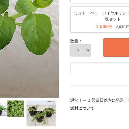
ミント：ペニーロイヤルミント
株セット
2,508
円
2,640
数量：
通常 1 ～ 3 営業日以内に発送
送料について