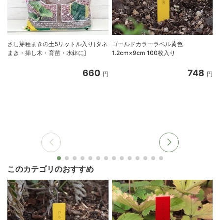
さし芽種まきの土5リットル入り[タネ
ゴールドカラーラベル黄色
まき・挿し木・育苗・水鉢に]
1.2cm×9cm 100枚入り
660
748
円
円
このカテゴリのおすすめ