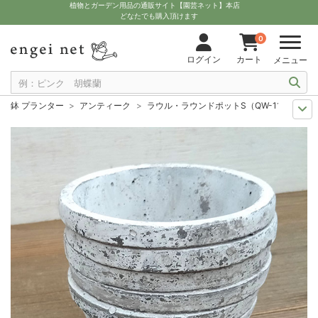
植物とガーデン用品の通販サイト【園芸ネット】本店
どなたでも購入頂けます
0
ログイン
カート
メニュー
鉢 プランター
アンティーク
ラウル・ラウンドポットS（QW-11）
人気のシリーズ
COVENT GARDEN（コベントガーデン）
ラウル・ラウ
11月中下旬予約
グッズ・資材
ラウル・ラウンドポットS（QW-11）
12月上中旬予約
グッズ・資材
ラウル・ラウンドポットS（QW-11）