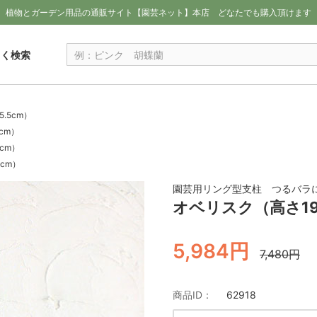
植物とガーデン用品の通販サイト【園芸ネット】本店
どなたでも購入頂けます
しく検索
.5cm）
cm）
cm）
cm）
園芸用リング型支柱 つるバラ
オベリスク（高さ191
5,984円
7,480円
商品ID：
62918