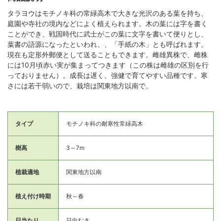
タラヨウはモチノキ科の常緑高木で大きな光沢のある葉を持ち、
庭園や寺社の境内などによく植えられます。木の葉には字を書く
ことができ、戦国時代に武士がこの葉に文字を書いて便りとし、
葉書の語源になったといわれ、、「手紙の木」とも呼ばれます。
現在も定形外郵便として送ることもできます。雌雄異株で、雌株
には10月頃赤い実が集まってつきます（この株は雌雄の区別を行
っておりません）。成長は遅く、強健で育てやすい品種です。寒
さには若干弱いので、栽培は関東地方以南で。
タイプ
モチノキ科の耐寒性常緑高木
樹高
3～7m
植栽適地
関東地方以南
植え付け時期
秋～春
日当たり
日向むき