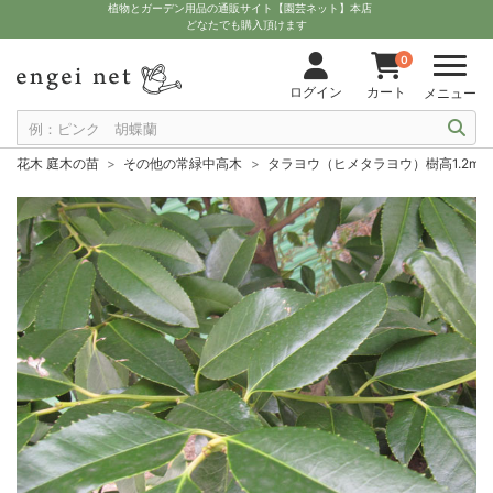
植物とガーデン用品の通販サイト【園芸ネット】本店
どなたでも購入頂けます
0
ログイン
カート
メニュー
花木 庭木の苗
その他の常緑中高木
タラヨウ（ヒメタラヨウ）樹高1.2m