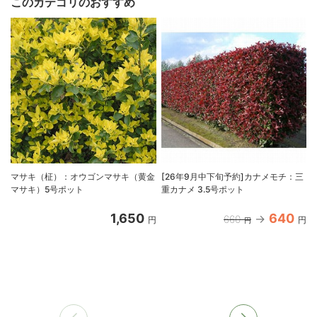
このカテゴリのおすすめ
マサキ（柾）：オウゴンマサキ（黄金
[26年9月中下旬予約]カナメモチ：三
マサキ）5号ポット
重カナメ 3.5号ポット
1,650
640
660
円
円
円