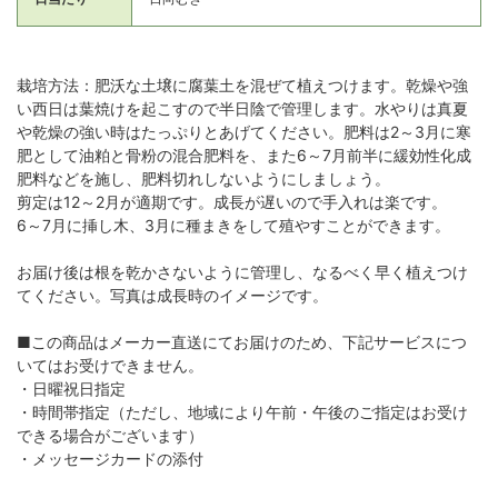
栽培方法：肥沃な土壌に腐葉土を混ぜて植えつけます。乾燥や強
い西日は葉焼けを起こすので半日陰で管理します。水やりは真夏
や乾燥の強い時はたっぷりとあげてください。肥料は2～3月に寒
肥として油粕と骨粉の混合肥料を、また6～7月前半に緩効性化成
肥料などを施し、肥料切れしないようにしましょう。
剪定は12～2月が適期です。成長が遅いので手入れは楽です。
6～7月に挿し木、3月に種まきをして殖やすことができます。
お届け後は根を乾かさないように管理し、なるべく早く植えつけ
てください。写真は成長時のイメージです。
■この商品はメーカー直送にてお届けのため、下記サービスにつ
いてはお受けできません。
・日曜祝日指定
・時間帯指定（ただし、地域により午前・午後のご指定はお受け
できる場合がございます）
・メッセージカードの添付