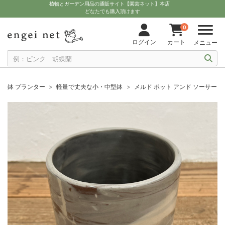
植物とガーデン用品の通販サイト【園芸ネット】本店
どなたでも購入頂けます
0
ログイン
カート
メニュー
鉢 プランター
軽量で丈夫な小・中型鉢
メルド ポット アンド ソーサー：グ