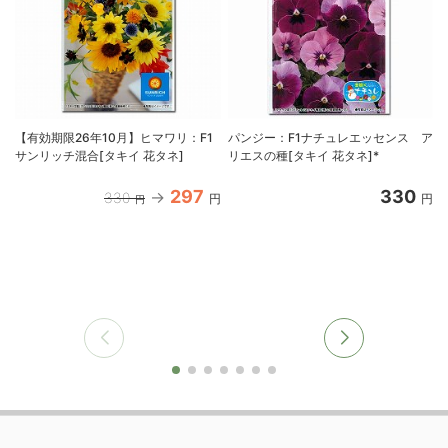
【有効期限26年10月】ヒマワリ：F1
パンジー：F1ナチュレエッセンス ア
サンリッチ混合[タキイ 花タネ]
リエスの種[タキイ 花タネ]*
297
330
330
円
円
円