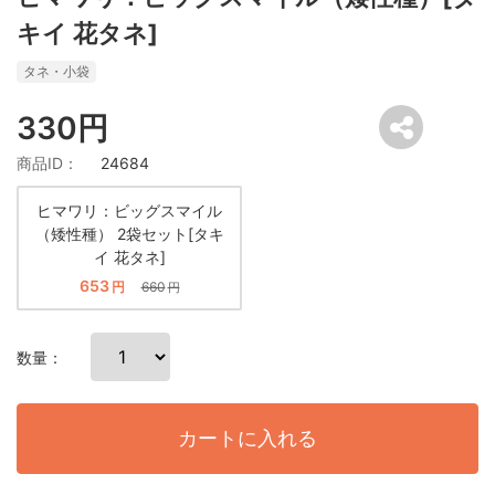
キイ 花タネ]
タネ・小袋
330円
商品ID：
24684
ヒマワリ：ビッグスマイル
（矮性種） 2袋セット[タキ
イ 花タネ]
653
円
660
円
数量：
カートに入れる