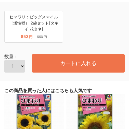
ヒマワリ：ビッグスマイル
（矮性種） 2袋セット[タキ
イ 花タネ]
653
円
660
円
数量：
カートに入れる
この商品を買った人にはこちらも人気です