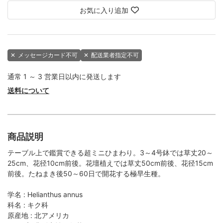
お気に入り追加
✕
メッセージカード不可
✕
配送業者指定不可
通常 1 ～ 3 営業日以内に発送します
送料について
商品説明
テーブル上で鑑賞できる超ミニひまわり。3～4号鉢では草丈20～
25cm、花径10cm前後。花壇植えでは草丈50cm前後、花径15cm
前後。たねまき後50～60日で開花する極早生種。
学名 : Helianthus annus
科名 : キク科
原産地 : 北アメリカ