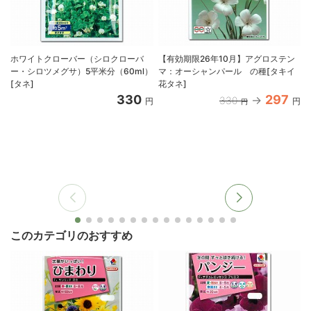
ホワイトクローバー（シロクローバ
【有効期限26年10月】アグロステン
ー・シロツメグサ）5平米分（60ml）
マ：オーシャンパール の種[タキイ
[タネ]
花タネ]
330
297
330
円
円
円
このカテゴリのおすすめ