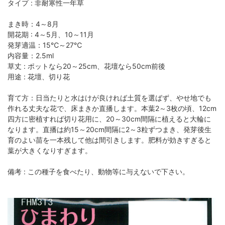
タイプ : 非耐寒性一年草
まき時：4～8月
開花期 : 4～5月、10～11月
発芽適温：15℃～27℃
内容量：2.5ml
草丈 : ポットなら20～25cm、花壇なら50cm前後
用途 : 花壇、切り花
育て方：日当たりと水はけが良ければ土質を選ばず、やせ地でも
作れる丈夫な花で、床まきか直播します。本葉2～3枚の頃、12cm
四方に密植すれば切り花用に、20～30cm間隔に植えると大輪に
なります。直播は約15～20cm間隔に2～3粒ずつまき、発芽後生
育のよい苗を一本残して他は間引きします。肥料が効きすぎると
葉が大きくなりすぎます。
備考 : この種子を食べたり、動物等に与えないで下さい。