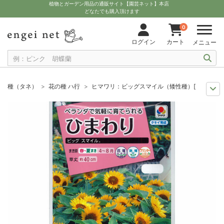
植物とガーデン用品の通販サイト【園芸ネット】本店
どなたでも購入頂けます
0
ログイン
カート
メニュー
種（タネ）
花の種 ハ行
ヒマワリ：ビッグスマイル（矮性種）[タキイ 花タ
まき時から探そう
草花の種 8月
ヒマワリ：ビッグスマイル（矮性種）[タ
夏の園芸
花壇におすすめ
ヒマワリ：ビッグスマイル（矮性種）[タキイ 花
夏の園芸
子どもと一緒に育てよう！
ヒマワリ：ビッグスマイル（矮性種）