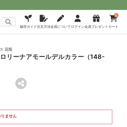
0
栽培ガイド
注文方法
会員について
ログイン
会員プレゼント
カート
ース 花瓶
ロリーナアモールデルカラー（148-
おりません