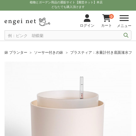
植物とガーデン用品の通販サイト【園芸ネット】本店
どなたでも購入頂けます
0
ログイン
カート
メニュー
鉢 プランター
ソーサー付きの鉢
プラスティア：水量計付き底面潅水フラ