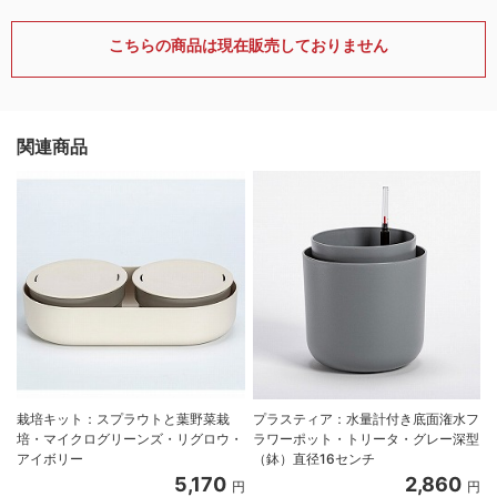
こちらの商品は現在販売しておりません
関連商品
栽培キット：スプラウトと葉野菜栽
プラスティア：水量計付き底面潅水フ
培・マイクログリーンズ・リグロウ・
ラワーポット・トリータ・グレー深型
アイボリー
（鉢）直径16センチ
5,170
2,860
円
円