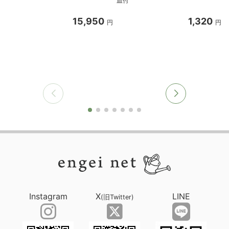
皿付
15,950
1,320
円
円
Instagram
X
LINE
(旧Twitter)