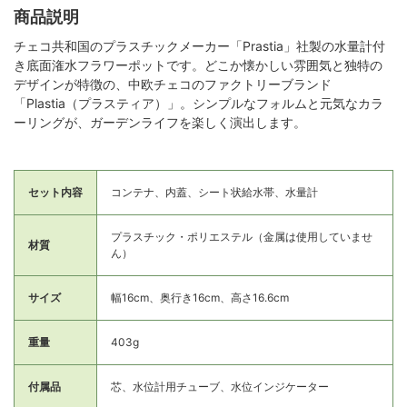
商品説明
チェコ共和国のプラスチックメーカー「Prastia」社製の水量計付
き底面潅水フラワーポットです。どこか懐かしい雰囲気と独特の
デザインが特徴の、中欧チェコのファクトリーブランド
「Plastia（プラスティア）」。シンプルなフォルムと元気なカラ
ーリングが、ガーデンライフを楽しく演出します。
セット内容
コンテナ、内蓋、シート状給水帯、水量計
プラスチック・ポリエステル（金属は使用していませ
材質
ん）
サイズ
幅16cm、奥行き16cm、高さ16.6cm
重量
403g
付属品
芯、水位計用チューブ、水位インジケーター