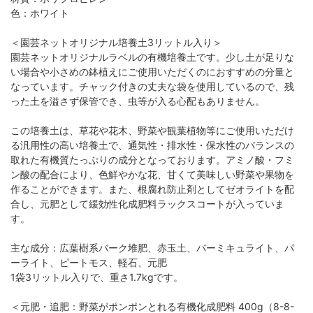
色：ホワイト
＜園芸ネットオリジナル培養土3リットル入り＞
園芸ネットオリジナルラベルの有機培養土です。少し土が足りな
い場合や小さめの鉢植えにご使用いただくのにおすすめの分量と
なっています。チャック付きの丈夫な袋を使用しているので、残
った土を溢さず保管でき、虫等が入る心配もありません。
この培養土は、草花や花木、野菜や観葉植物等にご使用いただけ
る汎用性の高い培養土で、通気性・排水性・保水性のバランスの
取れた有機質たっぷりの成分となっております。アミノ酸・フミ
ン酸の配合により、色鮮やかな花、甘くて美味しい野菜や果物を
作ることができます。また、根腐れ防止剤としてゼオライトを配
合し、元肥として緩効性化成肥料ラックスコートが入っていま
す。
主な成分：広葉樹系バーク堆肥、赤玉土、バーミキュライト、パ
ーライト、ピートモス、軽石、元肥
1袋3リットル入りで、重さ1.7kgです。
＜元肥・追肥：野菜がポンポンとれる有機化成肥料 400g（8-8-