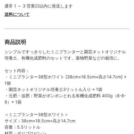
通常 1 ～ 3 営業日以内に発送します
送料について
商品説明
シンプルですっきりしたミニプランターと園芸ネットオリジナル
培養土、有機化成肥料のセットです。葉物野菜などの栽培に。
セット内容：
・ミニプランター38型ホワイト [38cm×18.5cm×高さ14.7cm] ×
1個
・園芸ネットオリジナル培養土3リットル入り × 1袋
・元肥・追肥：野菜がポンポンとれる有機化成肥料 400g（8-8-
8）× 1袋
＜ミニプランター38型ホワイト＞
サイズ：38cm×18.5cm×高さ14.7cm
容量：5.5リットル
材質：ポリプロピレン