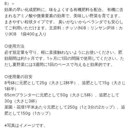
8）＞
効果の早い化成肥料に、味をよくする有機肥料を配合。 有機に含
まれるアミノ酸や微量要素の効果で、美味しい野菜を育てます。
まきやすい粒状タイプです。 臭いがないからベランダでも安心し
てご利用いただけます。主原料：チッソ(N)8：リンサン(P)8：カ
リ(K)8 1袋400ｇ入り
○使用方法
必ず規定量を守り、根に直接触れないようにお使いください。肥
効期間は約1ヶ月です。1ヶ月に1回の間隔で使用してください。た
だし夏野菜には3週間に1回のペースで与えると効果的です。
○使用量の目安
8号鉢に元肥として25g（大さじ2杯半）、追肥として15g（大さじ
1杯半）
65cmプランターに元肥として50g（大さじ5杯）、追肥として
30g（大さじ3杯）
菜園・花壇1平米あたり元肥として250g（1と3分の2カップ）、追
肥として150g（1カップ）
※写真はイメージです。