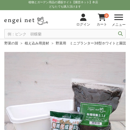
植物とガーデン用品の通販サイト【園芸ネット】本店
どなたでも購入頂けます
0
ログイン
カート
メニュー
野菜の苗
植え込み用資材
野菜用 ミニプランター38型ホワイトと園芸