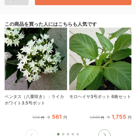
この商品を買った人にはこちらも人気です
ペンタス（八重咲き）：ライカ
モロヘイヤ3号ポット 6株セット
ホワイト3.5号ポット
561
1,755
594
1,848
円
円
円
円