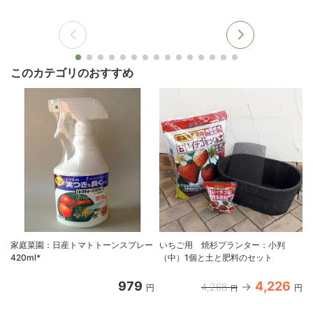
このカテゴリのおすすめ
家庭菜園：日産トマトトーンスプレー
いちご用 焼杉プランター：小判
420ml*
（中）1個と土と肥料のセット
979
4,226
4,268
円
円
円