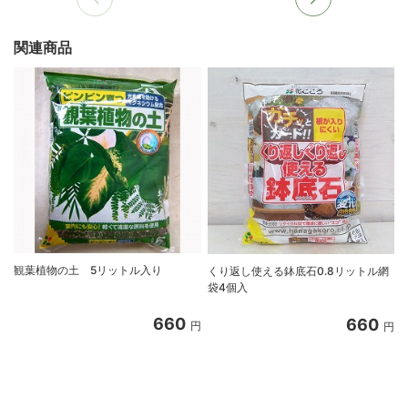
関連商品
観葉植物の土 5リットル入り
くり返し使える鉢底石0.8リットル網
袋4個入
660
660
円
円