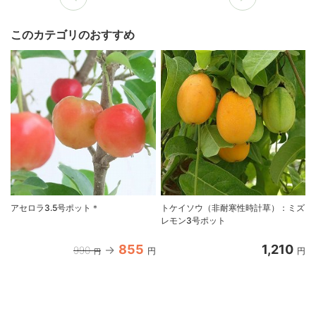
このカテゴリのおすすめ
アセロラ3.5号ポット＊
トケイソウ（非耐寒性時計草）：ミズ
レモン3号ポット
855
1,210
990
円
円
円