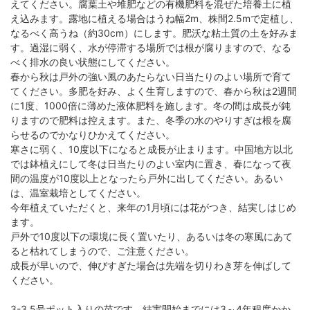
えてください。腐葉土や堆肥などの有機肥料を混ぜた培養土に植
え込みます。露地に植える場合はうね幅2m、株間2.5mで定植し、
なるべく高うね（約30cm）にします。肥沃な粘土質の土を好みま
す。過湿に弱く、水が停滞する場所では根が腐りますので、なる
べく排水の良い状態にしてください。
春から秋は戸外の強い風のあたらない日当たりのよい場所で育て
てください。多肥を好み、よく生育しますので、春から秋は2週間
に1度、1000倍に薄めた液体肥料を施します。冬の間は成長が鈍
りますので肥料は控えます。また、冬季の水のやりすぎは根を腐
らせるのでかなりひかえてください。
寒さに弱く、10度以下になると成長が止まります。中国地方以北
では鉢植えにして冬は日当たりのよい室内に置き、春になって夜
間の温度が10度以上となったら戸外に出してください。あるい
は、温室栽培としてください。
今年植えていただくと、来年の1月頃には花がつき、結実しはじめ
ます。
戸外で10度以下の環境に長く置いたり、あるいは冬の寒風にあて
ると枯れてしまうので、ご注意ください。
成長が早いので、伸びすぎた場合は先端を切りわき芽を伸ばして
ください。
3-3.5号ポット入りの苗です。結実開始までには3～4年程度かか