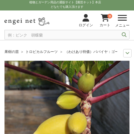
植物とガーデン用品の通販サイト【園芸ネット】本店
どなたでも購入頂けます
0
ログイン
カート
メニュー
果樹の苗
トロピカルフルーツ
（わけあり特価）パパイヤ：ゴールデンパパ
セール
果樹の苗
（わけあり特価）パパイヤ：ゴールデンパパイヤ3-3.5
セール
わけあり特価
（わけあり特価）パパイヤ：ゴールデンパパイヤ3-3
夏の園芸
南国の植物とトロピカルフルーツ
（わけあり特価）パパイヤ：ゴ