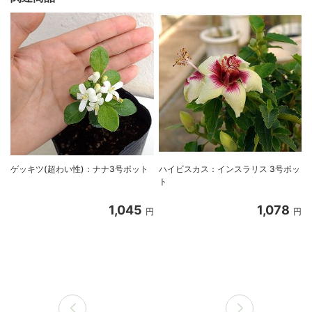
ゲッキツ(超わい性)：ナナ3号ポット
ハイビスカス：インスラリス 3号ポッ
ト
1,045
1,078
円
円