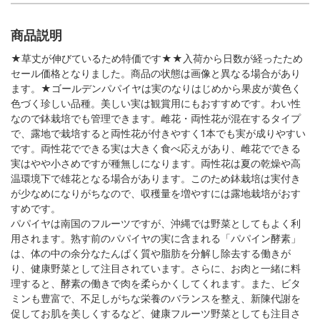
商品説明
★草丈が伸びているため特価です★★入荷から日数が経ったため
セール価格となりました。商品の状態は画像と異なる場合があり
ます。★ゴールデンパパイヤは実のなりはじめから果皮が黄色く
色づく珍しい品種。美しい実は観賞用にもおすすめです。わい性
なので鉢栽培でも管理できます。雌花・両性花が混在するタイプ
で、露地で栽培すると両性花が付きやすく1本でも実が成りやすい
です。両性花でできる実は大きく食べ応えがあり、雌花でできる
実はやや小さめですが種無しになります。両性花は夏の乾燥や高
温環境下で雄花となる場合があります。このため鉢栽培は実付き
が少なめになりがちなので、収穫量を増やすには露地栽培がおす
すめです。
パパイヤは南国のフルーツですが、沖縄では野菜としてもよく利
用されます。熟す前のパパイヤの実に含まれる「パパイン酵素」
は、体の中の余分なたんぱく質や脂肪を分解し除去する働きが
り、健康野菜として注目されています。さらに、お肉と一緒に料
理すると、酵素の働きで肉を柔らかくしてくれます。また、ビタ
ミンも豊富で、不足しがちな栄養のバランスを整え、新陳代謝を
促してお肌を美しくするなど、健康フルーツ野菜としても注目さ