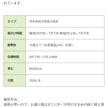
れています。
タイプ
半木本状の常緑小高木
植付け時期
暖地5月中旬～7月下旬 寒地6月上旬～7月下旬
耐寒性
10度まで（生育適温は18～30度）
収穫時期
9月下旬～11月上旬頃
草丈
約200cm
日照
日向むき
栽培方法：
成長が早いので、お届け後はすぐに8～10号の大きめの鉢に植え替